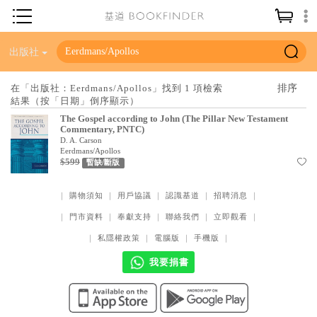
神學／教義
出版社
讀經／研經
在「出版社：Eerdmans/Apollos」找到 1 項檢索
結果（按「日期」倒序顯示）
聖經
The Gospel according to John (The Pillar New Testament
信仰入門
Commentary, PNTC)
D. A. Carson
教會歷史
Eerdmans/Apollos
$599
暫缺/斷版
靈修／禱告
｜
購物須知
｜
用戶協議
｜
認識基道
｜
招聘消息
｜
信徒生活
｜
門市資料
｜
奉獻支持
｜
聯絡我們
｜
立即觀看
｜
教會事工
｜
私隱權政策
｜
電腦版
｜
手機版
｜
分齡牧養
我要捐書
社會／倫理
哲學／宗教比較