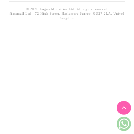
見證／傳記
© 2026 Logos Ministries Ltd. All rights reserved
ffastmall Ltd - 72 High Street, Haslemere Surrey, GU27 2LA, United
文藝／勵志
Kingdom
童書
精選影音
其他
禮品專區
得獎作品推介
暢銷榜
中文二手書
英文二手書
精選英文書
電子書