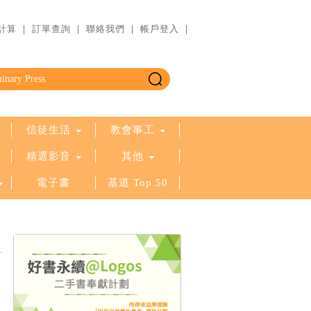
計算
｜
訂單查詢
｜
聯絡我們
｜
帳戶登入
｜
信徒生活
教會事工
精選影音
其他
電子書
基道 Top 50