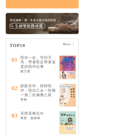
患難中的30個禱告：
與楊腓力一起學習陪
伴受苦者
HK$96
$101
More
TOP10
陪你一起，等到天
01
亮：帶著堅定帶著溫
柔的陪伴紀事
羅乃萱
默默哀悼，靜靜陪
02
伴：陪自己走一段獨
一無二的傷慟之路
李雋
安靜是種志向
03
萊恩．提納第