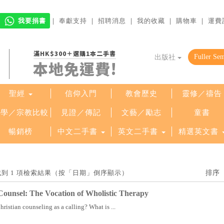
我要捐書
｜
奉獻支持
｜
招聘消息
｜
我的收藏
｜
購物車
｜
運費
滿HK$300＋選購1本二手書
出版社
本地免運費!
聖經
信仰入門
教會歷史
靈修／禱告
哲學／宗教比較
見證／傳記
文藝／勵志
童書
暢銷榜
中文二手書
英文二手書
精選英文書
ress」找到 1 項檢索結果（按「日期」倒序顯示）
ounsel: The Vocation of Wholistic Therapy
istian counseling as a calling? What is ...