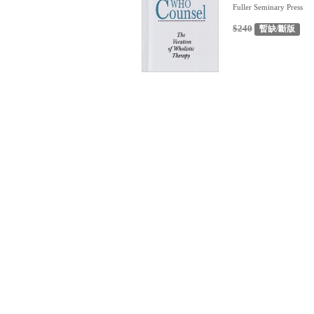
Fuller Seminary Press
$240
暫缺/斷版