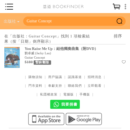
神學／教義
出版社
讀經／研經
在「出版社：Guitar Concept」找到 1 項檢索結
果（按「日期」倒序顯示）
聖經
You Raise Me Up：結他獨奏曲集（附DVD）
信仰入門
劉卓威
(
Jacky Lau
)
Guitar Concept
$180
教會歷史
暫缺/斷版
靈修／禱告
｜
購物須知
｜
用戶協議
｜
認識基道
｜
招聘消息
｜
信徒生活
｜
門市資料
｜
奉獻支持
｜
聯絡我們
｜
立即觀看
｜
教會事工
｜
私隱權政策
｜
電腦版
｜
手機版
｜
分齡牧養
我要捐書
社會／倫理
哲學／宗教比較