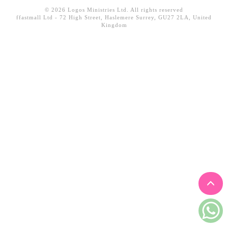
見證／傳記
© 2026 Logos Ministries Ltd. All rights reserved
ffastmall Ltd - 72 High Street, Haslemere Surrey, GU27 2LA, United
Kingdom
文藝／勵志
童書
精選影音
其他
禮品專區
得獎作品推介
暢銷榜
中文二手書
英文二手書
精選英文書
電子書