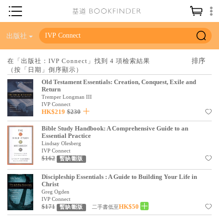
神學／教義
出版社
讀經／研經
在「出版社：IVP Connect」找到 4 項檢索結果
（按「日期」倒序顯示）
聖經
Old Testament Essentials: Creation, Conquest, Exile and
信仰入門
Return
Tremper Longman III
教會歷史
IVP Connect
HK$219
$230
靈修／禱告
Bible Study Handbook: A Comprehensive Guide to an
Essential Practice
信徒生活
Lindsay Olesberg
IVP Connect
教會事工
$162
暫缺/斷版
分齡牧養
Discipleship Essentials : A Guide to Building Your Life in
Christ
Greg Ogden
社會／倫理
IVP Connect
$171
HK$50
二手書低至
暫缺/斷版
哲學／宗教比較