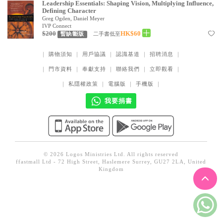
Leadership Essentials: Shaping Vision, Multiplying Influence,
見證／傳記
Defining Character
Greg Ogden, Daniel Meyer
IVP Connect
文藝／勵志
$200
HK$60
二手書低至
暫缺/斷版
童書
｜
購物須知
｜
用戶協議
｜
認識基道
｜
招聘消息
｜
精選影音
｜
門市資料
｜
奉獻支持
｜
聯絡我們
｜
立即觀看
｜
其他
｜
私隱權政策
｜
電腦版
｜
手機版
｜
禮品專區
我要捐書
得獎作品推介
暢銷榜
中文二手書
© 2026 Logos Ministries Ltd. All rights reserved
ffastmall Ltd - 72 High Street, Haslemere Surrey, GU27 2LA, United
Kingdom
英文二手書
精選英文書
電子書