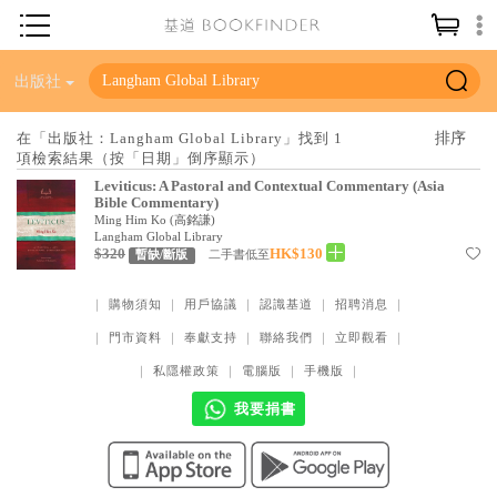
神學／教義
出版社
讀經／研經
在「出版社：Langham Global Library」找到 1
項檢索結果（按「日期」倒序顯示）
聖經
Leviticus: A Pastoral and Contextual Commentary (Asia
信仰入門
Bible Commentary)
Ming Him Ko (高銘謙)
教會歷史
Langham Global Library
$320
HK$130
二手書低至
暫缺/斷版
靈修／禱告
｜
購物須知
｜
用戶協議
｜
認識基道
｜
招聘消息
｜
信徒生活
｜
門市資料
｜
奉獻支持
｜
聯絡我們
｜
立即觀看
｜
教會事工
｜
私隱權政策
｜
電腦版
｜
手機版
｜
分齡牧養
我要捐書
社會／倫理
哲學／宗教比較