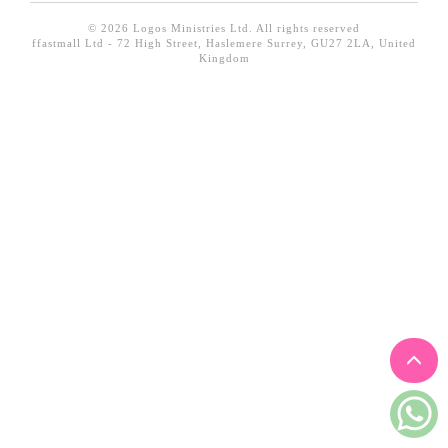
見證／傳記
© 2026 Logos Ministries Ltd. All rights reserved
ffastmall Ltd - 72 High Street, Haslemere Surrey, GU27 2LA, United
文藝／勵志
Kingdom
童書
精選影音
其他
禮品專區
得獎作品推介
暢銷榜
中文二手書
英文二手書
精選英文書
電子書