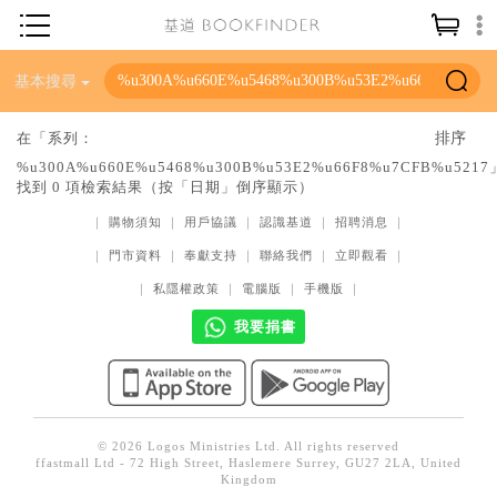
神學／教義
基本搜尋
讀經／研經
在「系列：
聖經
%u300A%u660E%u5468%u300B%u53E2%u66F8%u7CFB%u5217
找到 0 項檢索結果（按「日期」倒序顯示）
信仰入門
｜
購物須知
｜
用戶協議
｜
認識基道
｜
招聘消息
｜
教會歷史
｜
門市資料
｜
奉獻支持
｜
聯絡我們
｜
立即觀看
｜
靈修／禱告
｜
私隱權政策
｜
電腦版
｜
手機版
｜
信徒生活
我要捐書
教會事工
分齡牧養
社會／倫理
© 2026 Logos Ministries Ltd. All rights reserved
ffastmall Ltd - 72 High Street, Haslemere Surrey, GU27 2LA, United
哲學／宗教比較
Kingdom