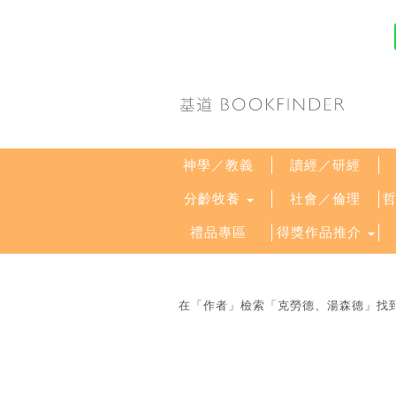
神學／教義
讀經／研經
分齡牧養
社會／倫理
禮品專區
得獎作品推介
在「作者」檢索「克勞德、湯森德」找到