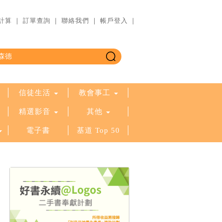
計算
｜
訂單查詢
｜
聯絡我們
｜
帳戶登入
｜
信徒生活
教會事工
精選影音
其他
電子書
基道 Top 50