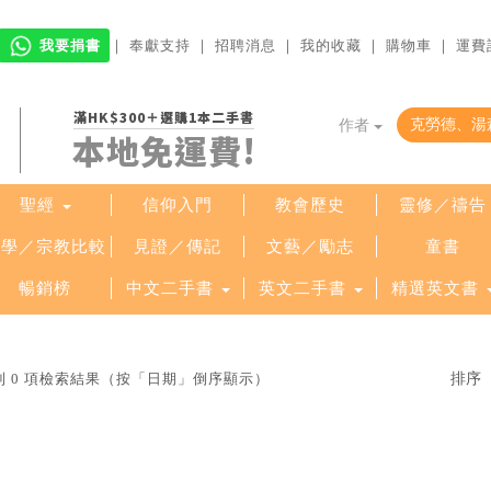
我要捐書
｜
奉獻支持
｜
招聘消息
｜
我的收藏
｜
購物車
｜
運費
滿HK$300＋選購1本二手書
作者
本地免運費!
聖經
信仰入門
教會歷史
靈修／禱告
哲學／宗教比較
見證／傳記
文藝／勵志
童書
暢銷榜
中文二手書
英文二手書
精選英文書
 0 項檢索結果（按「日期」倒序顯示）