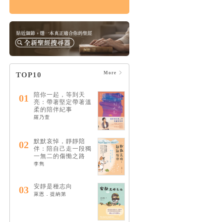
傷痛紀事：與失去共
存的日子，在終末期
盼之下
HK$131
$138
More
TOP10
陪你一起，等到天
01
亮：帶著堅定帶著溫
柔的陪伴紀事
羅乃萱
默默哀悼，靜靜陪
02
伴：陪自己走一段獨
一無二的傷慟之路
李雋
安靜是種志向
03
萊恩．提納第