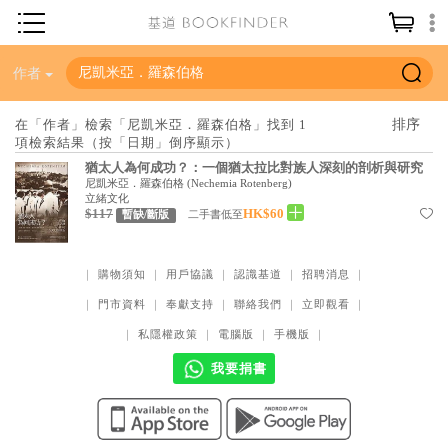
神學／教義
作者
讀經／研經
在「作者」檢索「尼凱米亞．羅森伯格」找到 1
項檢索結果（按「日期」倒序顯示）
聖經
猶太人為何成功？：一個猶太拉比對族人深刻的剖析與研究
信仰入門
尼凱米亞．羅森伯格
(
Nechemia Rotenberg
)
立緒文化
$117
HK$60
教會歷史
二手書低至
暫缺/斷版
靈修／禱告
｜
購物須知
｜
用戶協議
｜
認識基道
｜
招聘消息
｜
信徒生活
｜
門市資料
｜
奉獻支持
｜
聯絡我們
｜
立即觀看
｜
教會事工
｜
私隱權政策
｜
電腦版
｜
手機版
｜
分齡牧養
我要捐書
社會／倫理
哲學／宗教比較