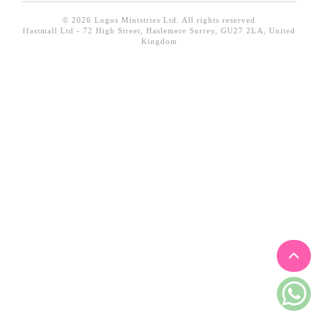
見證／傳記
© 2026 Logos Ministries Ltd. All rights reserved
ffastmall Ltd - 72 High Street, Haslemere Surrey, GU27 2LA, United
文藝／勵志
Kingdom
童書
精選影音
其他
禮品專區
得獎作品推介
暢銷榜
中文二手書
英文二手書
精選英文書
電子書