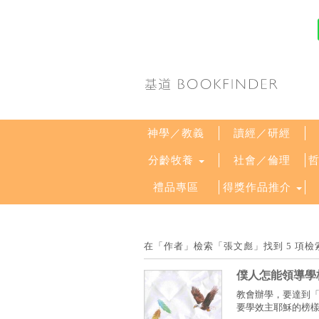
神學／教義
讀經／研經
分齡牧養
社會／倫理
禮品專區
得獎作品推介
在「作者」檢索「張文彪」找到 5 項
僕人怎能領導學
教會辦學，要達到
要學效主耶穌的榜樣外