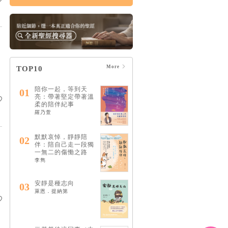
More
TOP10
陪你一起，等到天
01
亮：帶著堅定帶著溫
柔的陪伴紀事
羅乃萱
默默哀悼，靜靜陪
02
伴：陪自己走一段獨
一無二的傷慟之路
李雋
安靜是種志向
03
萊恩．提納第