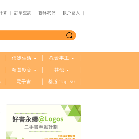
計算
｜
訂單查詢
｜
聯絡我們
｜
帳戶登入
｜
信徒生活
教會事工
精選影音
其他
電子書
基道 Top 50