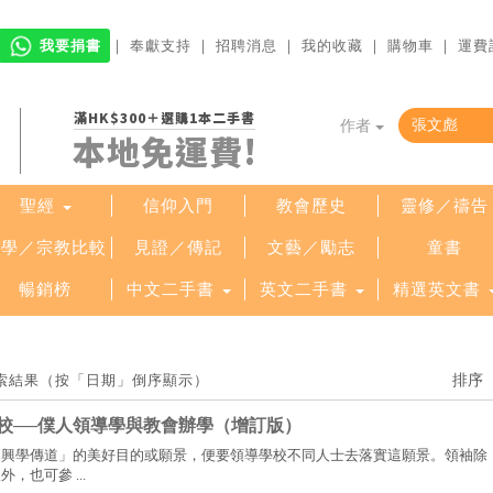
我要捐書
｜
奉獻支持
｜
招聘消息
｜
我的收藏
｜
購物車
｜
運費
滿HK$300＋選購1本二手書
作者
本地免運費!
聖經
信仰入門
教會歷史
靈修／禱告
哲學／宗教比較
見證／傳記
文藝／勵志
童書
暢銷榜
中文二手書
英文二手書
精選英文書
檢索結果（按「日期」倒序顯示）
校──僕人領導學與教會辦學（增訂版）
「興學傳道」的美好目的或願景，便要領導學校不同人士去落實這願景。領袖除
，也可參 ...