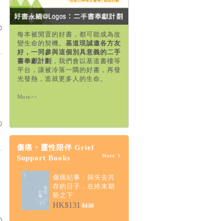
每本被閒置的好書，都可能成為改
變生命的契機。
基道現誠邀各方友
好，一同參與這個別具意義的二手
書奉獻計劃
，我們會以基道書樓等
平台，讓被冷落一隅的好書，再發
光發熱，造就更多人的生命。
More>>
傷痛・靈性陪伴 Grief
More
Support Books
傷痛紀事：與失去共
存的日子，在終末期
盼之下
HK$131
$138