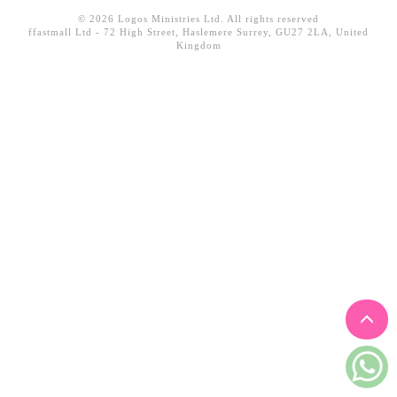
見證／傳記
© 2026 Logos Ministries Ltd. All rights reserved
ffastmall Ltd - 72 High Street, Haslemere Surrey, GU27 2LA, United
Kingdom
文藝／勵志
童書
精選影音
其他
禮品專區
得獎作品推介
暢銷榜
中文二手書
英文二手書
精選英文書
電子書