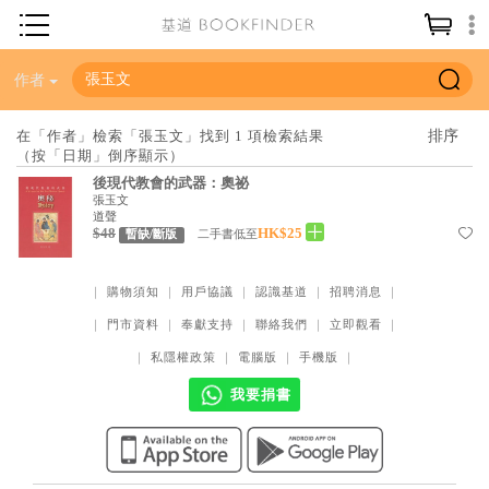
神學／教義
作者
讀經／研經
在「作者」檢索「張玉文」找到 1 項檢索結果
（按「日期」倒序顯示）
聖經
後現代教會的武器：奧祕
信仰入門
張玉文
道聲
$48
HK$25
教會歷史
二手書低至
暫缺/斷版
靈修／禱告
｜
購物須知
｜
用戶協議
｜
認識基道
｜
招聘消息
｜
信徒生活
｜
門市資料
｜
奉獻支持
｜
聯絡我們
｜
立即觀看
｜
教會事工
｜
私隱權政策
｜
電腦版
｜
手機版
｜
分齡牧養
我要捐書
社會／倫理
哲學／宗教比較