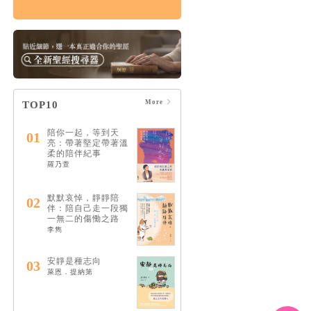
破碎的神：破碎是通
往救贖唯一的道路
HK$124
$130
More
TOP10
陪你一起，等到天
01
亮：帶著堅定帶著溫
柔的陪伴紀事
羅乃萱
默默哀悼，靜靜陪
02
伴：陪自己走一段獨
一無二的傷慟之路
李雋
安靜是種志向
03
萊恩．提納第