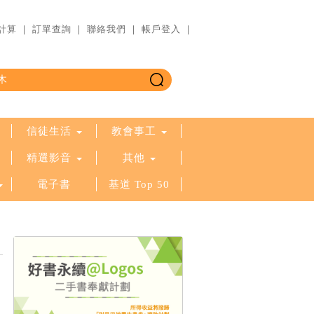
計算
｜
訂單查詢
｜
聯絡我們
｜
帳戶登入
｜
信徒生活
教會事工
精選影音
其他
電子書
基道 Top 50