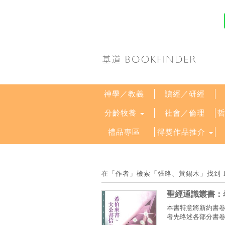
神學／教義
讀經／研經
分齡牧養
社會／倫理
禮品專區
得獎作品推介
在「作者」檢索「張略、黃錫木」找到 
聖經通識叢書：
本書特意將新約書
者先略述各部分書卷，