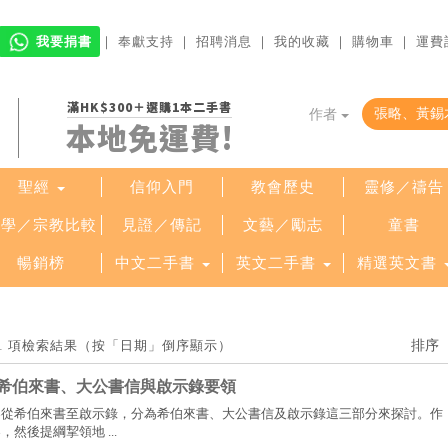
我要捐書
｜
奉獻支持
｜
招聘消息
｜
我的收藏
｜
購物車
｜
運費
滿HK$300＋選購1本二手書
作者
本地免運費!
聖經
信仰入門
教會歷史
靈修／禱告
哲學／宗教比較
見證／傳記
文藝／勵志
童書
暢銷榜
中文二手書
英文二手書
精選英文書
1 項檢索結果（按「日期」倒序顯示）
希伯來書、大公書信與啟示錄要領
卷從希伯來書至啟示錄，分為希伯來書、大公書信及啟示錄這三部分來探討。作
然後提綱挈領地 ...