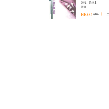
張略、黃錫木
基道
HK$84
$88