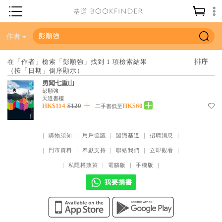
神學／教義
作者
讀經／研經
在「作者」檢索「彭順強」找到 1 項檢索結果
（按「日期」倒序顯示）
聖經
勇闖七重山
信仰入門
彭順強
天道書樓
HK$114
$120
HK$60
教會歷史
二手書低至
靈修／禱告
｜
購物須知
｜
用戶協議
｜
認識基道
｜
招聘消息
｜
信徒生活
｜
門市資料
｜
奉獻支持
｜
聯絡我們
｜
立即觀看
｜
教會事工
｜
私隱權政策
｜
電腦版
｜
手機版
｜
分齡牧養
我要捐書
社會／倫理
哲學／宗教比較