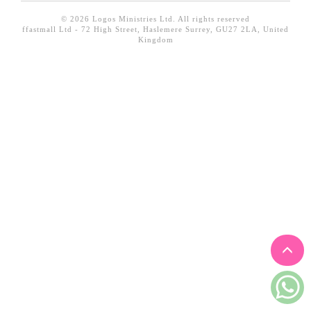
見證／傳記
© 2026 Logos Ministries Ltd. All rights reserved
ffastmall Ltd - 72 High Street, Haslemere Surrey, GU27 2LA, United
文藝／勵志
Kingdom
童書
精選影音
其他
禮品專區
得獎作品推介
暢銷榜
中文二手書
英文二手書
精選英文書
電子書