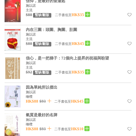
信仰，是最好的金湯匙
見證／傳記
施以諾
主流
$88
HK$35
二手書低至
暫缺/斷版
文藝／勵志
童書
內在三圍：頭圍、胸圍、肚圍
施以諾
精選影音
主流
$88
HK$45
二手書低至
暫缺/斷版
其他
信心，是一把梯子：72個向上提昇的祝福與盼望
禮品專區
施以諾
主流
得獎作品推介
$92
HK$35
二手書低至
暫缺/斷版
暢銷榜
因為單純所以傑出
施以諾
中文二手書
橄欖
HK$88
$93
HK$45
二手書低至
英文二手書
精選英文書
氣質是最好的名牌
施以諾
橄欖
電子書
HK$88
$93
HK$10
二手書低至