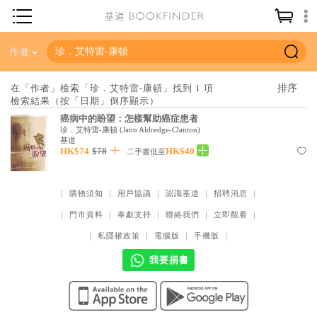
神學／教義
作者
讀經／研經
在「作者」檢索「珍．艾特雷-康頓」找到 1 項
檢索結果（按「日期」倒序顯示）
聖經
癌病中的盼望：怎樣幫助癌症患者
信仰入門
珍．艾特雷-康頓
(
Jann Aldredge-Clanton
)
基道
HK$74
$78
HK$40
教會歷史
二手書低至
靈修／禱告
｜
購物須知
｜
用戶協議
｜
認識基道
｜
招聘消息
｜
信徒生活
｜
門市資料
｜
奉獻支持
｜
聯絡我們
｜
立即觀看
｜
教會事工
｜
私隱權政策
｜
電腦版
｜
手機版
｜
分齡牧養
我要捐書
社會／倫理
哲學／宗教比較