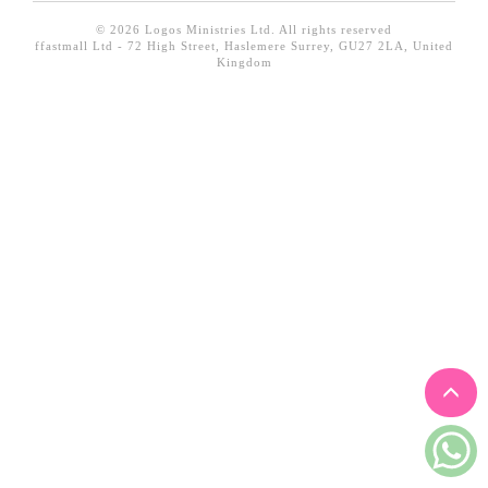
見證／傳記
© 2026 Logos Ministries Ltd. All rights reserved
ffastmall Ltd - 72 High Street, Haslemere Surrey, GU27 2LA, United
文藝／勵志
Kingdom
童書
精選影音
其他
禮品專區
得獎作品推介
暢銷榜
中文二手書
英文二手書
精選英文書
電子書