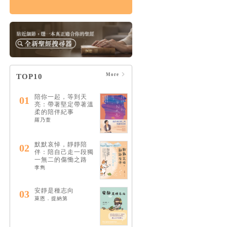
論哀傷：帶領你走向
療癒的情緒、靈性與
心理旅程（20週年經
典新譯版）
HK$160
$168
More
TOP10
陪你一起，等到天
01
亮：帶著堅定帶著溫
柔的陪伴紀事
羅乃萱
默默哀悼，靜靜陪
02
伴：陪自己走一段獨
一無二的傷慟之路
李雋
安靜是種志向
03
萊恩．提納第