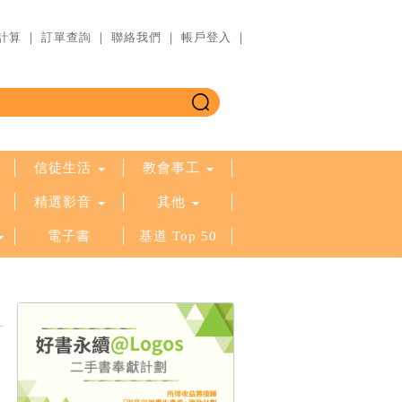
計算
｜
訂單查詢
｜
聯絡我們
｜
帳戶登入
｜
信徒生活
教會事工
精選影音
其他
電子書
基道 Top 50