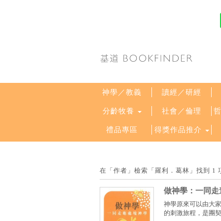
神學／教義
讀經／研經
分齡牧養
社會／倫理
禮品專區
得獎作品推介
在「作者」檢索「羅利．葛林」找到 1
做神學：一同走
神學原來可以由大
的刺激旅程，是團契或