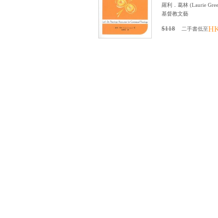
羅利．葛林
(
Laurie Gre
基督教文藝
$118
HK
二手書低至