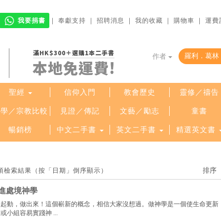
我要捐書
｜
奉獻支持
｜
招聘消息
｜
我的收藏
｜
購物車
｜
運費
滿HK$300＋選購1本二手書
作者
本地免運費!
聖經
信仰入門
教會歷史
靈修／禱告
哲學／宗教比較
見證／傳記
文藝／勵志
童書
暢銷榜
中文二手書
英文二手書
精選英文書
 項檢索結果（按「日期」倒序顯示）
進處境神學
家起動，做出來！這個嶄新的概念，相信大家沒想過。做神學是一個使生命更新
小組容易實踐神 ...