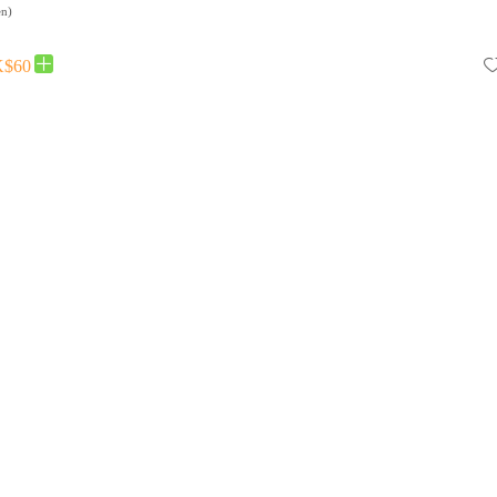
en
)
$60