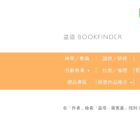
神學／教義
讀經／研經
分齡牧養
社會／倫理
禮品專區
得獎作品推介
在「作者」檢索「蕊塔．羅賓森」找到 