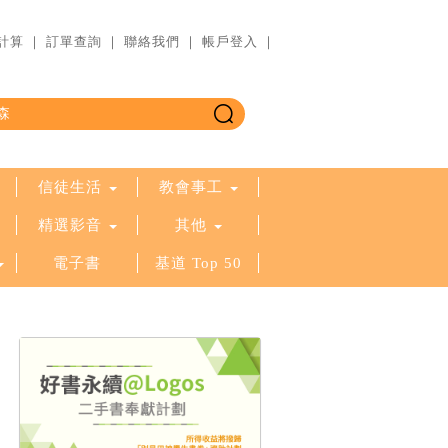
計算
｜
訂單查詢
｜
聯絡我們
｜
帳戶登入
｜
信徒生活
教會事工
精選影音
其他
電子書
基道 Top 50