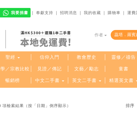
我要捐書
｜
奉獻支持
｜
招聘消息
｜
我的收藏
｜
購物車
｜
運費
滿HK$300＋選購1本二手書
作者
本地免運費!
聖經
信仰入門
教會歷史
靈修／禱告
哲學／宗教比較
見證／傳記
文藝／勵志
童書
暢銷榜
中文二手書
英文二手書
精選英文書
0 項檢索結果（按「日期」倒序顯示）