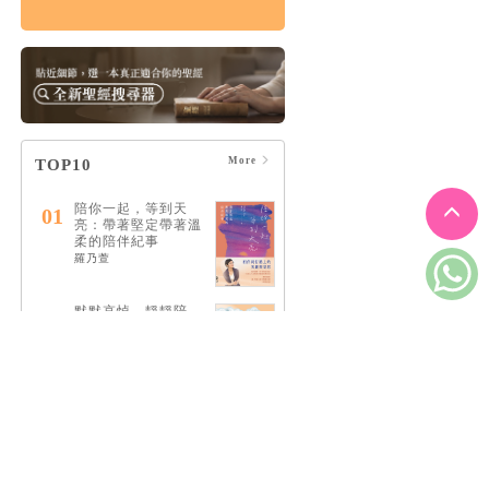
悲傷練習： 自我照顧
×情緒共存×人際關係
的溫柔支持，在孤單
中找回愛與希望
HK$143
$150
More
TOP10
陪你一起，等到天
01
亮：帶著堅定帶著溫
柔的陪伴紀事
羅乃萱
默默哀悼，靜靜陪
02
伴：陪自己走一段獨
一無二的傷慟之路
李雋
安靜是種志向
03
萊恩．提納第