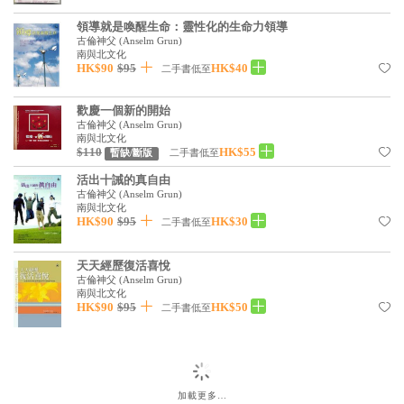
基道 Top 50
領導就是喚醒生命：靈性化的生命力領導
古倫神父
(
Anselm Grun
)
南與北文化
HK$90
$95
HK$40
二手書低至
歡慶一個新的開始
古倫神父
(
Anselm Grun
)
南與北文化
$110
HK$55
二手書低至
暫缺/斷版
活出十誡的真自由
古倫神父
(
Anselm Grun
)
南與北文化
HK$90
$95
HK$30
二手書低至
天天經歷復活喜悅
古倫神父
(
Anselm Grun
)
南與北文化
HK$90
$95
HK$50
二手書低至
加載更多…