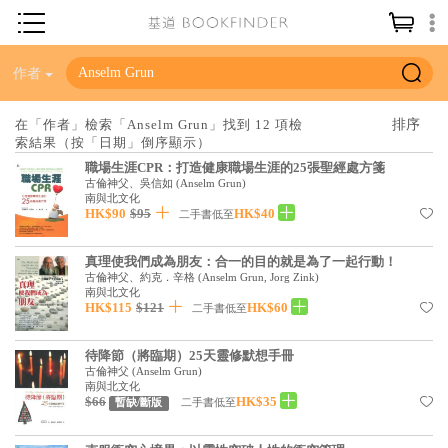
神學／教義
作者
讀經／研經
在「作者」檢索「Anselm Grun」找到 12 項檢
索結果（按「日期」倒序顯示）
聖經
職場生涯CPR：打造健康職場生涯的25張聖經處方箋
信仰入門
古倫神父、吳信如
(
Anselm Grun
)
南與北文化
HK$90
$95
HK$40
教會歷史
二手書低至
靈修／禱告
真理使我們成為朋友：合一的目的就是為了一起行動！
古倫神父、約克．辛格
(
Anselm Grun, Jorg Zink
)
信徒生活
南與北文化
HK$115
$121
HK$60
二手書低至
教會事工
待降節（將臨期）25天靈修默想手冊
分齡牧養
古倫神父
(
Anselm Grun
)
南與北文化
社會／倫理
$66
HK$35
二手書低至
暫缺/斷版
哲學／宗教比較