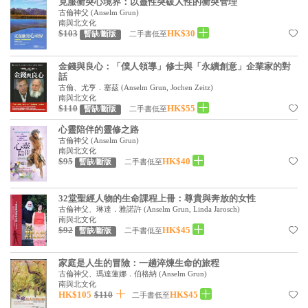
克服衝突心境界：以靈性突破人性的衝突管理
見證／傳記
古倫神父
(
Anselm Grun
)
南與北文化
$103
HK$30
二手書低至
暫缺/斷版
文藝／勵志
童書
金錢與良心：「僕人領導」修士與「永續創意」企業家的對
話
精選影音
古倫、尤亨．塞茲
(
Anselm Grun, Jochen Zeitz
)
南與北文化
$110
HK$55
二手書低至
暫缺/斷版
其他
心靈陪伴的靈修之路
禮品專區
古倫神父
(
Anselm Grun
)
南與北文化
得獎作品推介
$95
HK$40
二手書低至
暫缺/斷版
暢銷榜
32堂聖經人物的生命課程上冊：尊貴與奔放的女性
古倫神父、琳達．雅諾許
(
Anselm Grun, Linda Jarosch
)
中文二手書
南與北文化
$92
HK$45
二手書低至
暫缺/斷版
英文二手書
精選英文書
家庭是人生的冒險：一趟淬煉生命的旅程
古倫神父、瑪達蓮娜．伯格納
(
Anselm Grun
)
南與北文化
電子書
HK$105
$110
HK$45
二手書低至