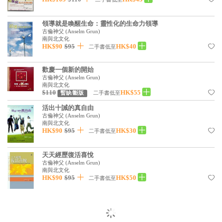
基道 Top 50
領導就是喚醒生命：靈性化的生命力領導
古倫神父
(
Anselm Grun
)
南與北文化
HK$90
$95
HK$40
二手書低至
歡慶一個新的開始
古倫神父
(
Anselm Grun
)
南與北文化
$110
HK$55
二手書低至
暫缺/斷版
活出十誡的真自由
古倫神父
(
Anselm Grun
)
南與北文化
HK$90
$95
HK$30
二手書低至
天天經歷復活喜悅
古倫神父
(
Anselm Grun
)
南與北文化
HK$90
$95
HK$50
二手書低至