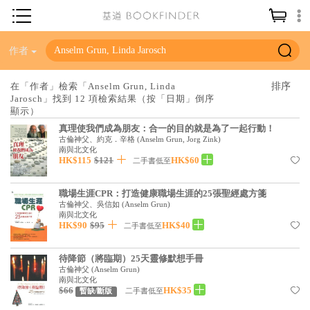
神學／教義
作者
讀經／研經
在「作者」檢索「Anselm Grun, Linda
Jarosch」找到 12 項檢索結果（按「日期」倒序
聖經
顯示）
信仰入門
真理使我們成為朋友：合一的目的就是為了一起行動！
古倫神父、約克．辛格
(
Anselm Grun, Jorg Zink
)
教會歷史
南與北文化
HK$115
$121
HK$60
二手書低至
靈修／禱告
職場生涯CPR：打造健康職場生涯的25張聖經處方箋
信徒生活
古倫神父、吳信如
(
Anselm Grun
)
南與北文化
教會事工
HK$90
$95
HK$40
二手書低至
分齡牧養
待降節（將臨期）25天靈修默想手冊
古倫神父
(
Anselm Grun
)
社會／倫理
南與北文化
$66
HK$35
二手書低至
暫缺/斷版
哲學／宗教比較