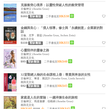
見證／傳記
克服衝突心境界：以靈性突破人性的衝突管理
古倫神父
(
Anselm Grun
)
南與北文化
文藝／勵志
$103
HK$30
二手書低至
暫缺/斷版
童書
金錢與良心：「僕人領導」修士與「永續創意」企業家的對
精選影音
話
古倫、尤亨．塞茲
(
Anselm Grun, Jochen Zeitz
)
南與北文化
其他
$110
HK$55
二手書低至
暫缺/斷版
禮品專區
心靈陪伴的靈修之路
古倫神父
(
Anselm Grun
)
得獎作品推介
南與北文化
$95
HK$40
二手書低至
暫缺/斷版
暢銷榜
32堂聖經人物的生命課程上冊：尊貴與奔放的女性
中文二手書
古倫神父、琳達．雅諾許
(
Anselm Grun, Linda Jarosch
)
南與北文化
英文二手書
$92
HK$45
二手書低至
暫缺/斷版
精選英文書
家庭是人生的冒險：一趟淬煉生命的旅程
電子書
古倫神父、瑪達蓮娜．伯格納
(
Anselm Grun
)
南與北文化
HK$105
$110
HK$45
二手書低至