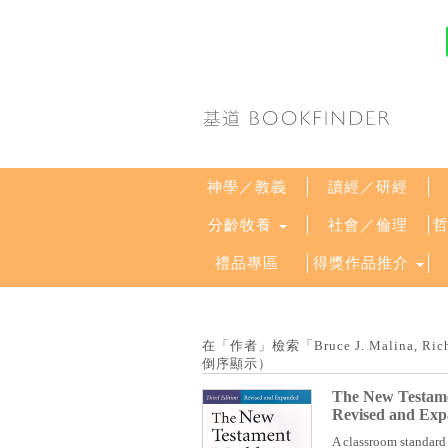
神學／教義
讀經／研經
分齡牧養
社會／倫理
禮品專區
得獎作品推介
在「作者」檢索「Bruce J. Malina, R
倒序顯示）
The New Testamen
Revised and Exp
A classroom standard