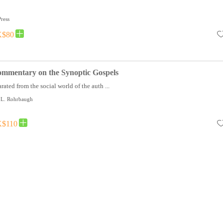
ress
$80
ommentary on the Synoptic Gospels
ated from the social world of the auth ...
d L. Rohrbaugh
$110