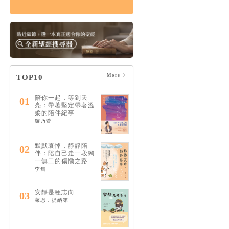
生命中不可缺少的靈
性陪伴：和耶穌一起
成為最好的傾聽者
HK$109
$115
More
TOP10
陪你一起，等到天
01
亮：帶著堅定帶著溫
柔的陪伴紀事
羅乃萱
默默哀悼，靜靜陪
02
伴：陪自己走一段獨
一無二的傷慟之路
李雋
安靜是種志向
03
萊恩．提納第