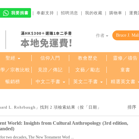
我要捐書
｜
奉獻支持
｜
招聘消息
｜
我的收藏
｜
購物車
｜
運費
滿HK$300＋選購1本二手書
作者
本地免運費!
聖經
信仰入門
教會歷史
靈修／禱告
哲學／宗教比較
見證／傳記
文藝／勵志
童書
暢銷榜
中文二手書
英文二手書
精選英文書
ichard L. Rohrbaugh」找到 2 項檢索結果（按「日期」
t World: Insights from Cultural Anthropology (3rd edition,
anded)
 for two decades, The New Testament Worl ...