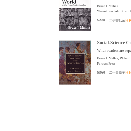
Bruce J. Malina
Westminster John Knox P
$270
HK
二手書低至
Social-Science C
When readers are separ
Bruce J. Malina, Richar
Fortress Press
$360
HK
二手書低至