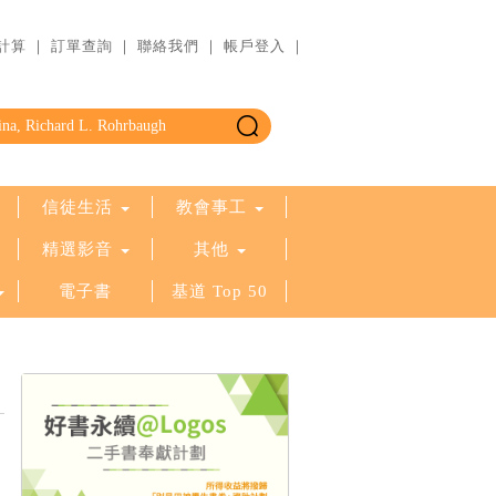
計算
｜
訂單查詢
｜
聯絡我們
｜
帳戶登入
｜
信徒生活
教會事工
精選影音
其他
電子書
基道 Top 50