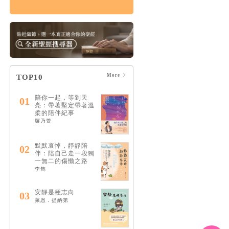
情緒，如何療癒：憂
慮、憤怒、壓力和憂
鬱的15個情緒解答
HK$122
$128
More
TOP10
陪你一起，等到天
01
亮：帶著堅定帶著溫
柔的陪伴紀事
羅乃萱
默默哀悼，靜靜陪
02
伴：陪自己走一段獨
一無二的傷慟之路
李雋
安靜是種志向
03
萊恩．提納第