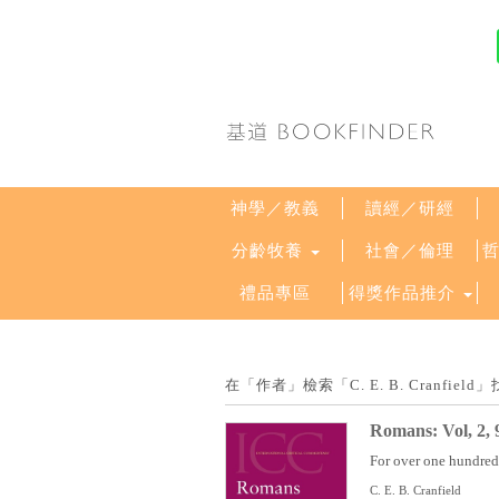
神學／教義
讀經／研經
分齡牧養
社會／倫理
禮品專區
得獎作品推介
在「作者」檢索「C. E. B. Cranfi
Romans: Vol, 2, 
For over one hundred y
C. E. B. Cranfield