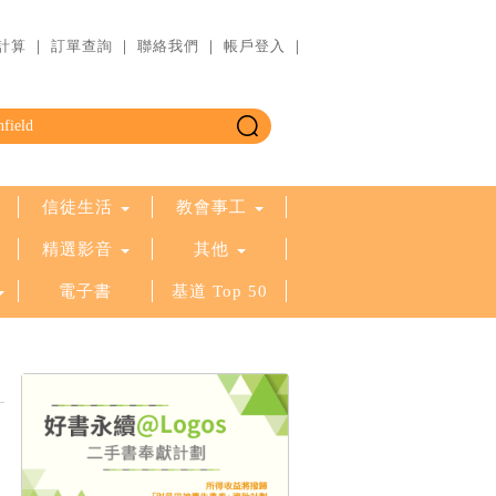
計算
｜
訂單查詢
｜
聯絡我們
｜
帳戶登入
｜
信徒生活
教會事工
精選影音
其他
電子書
基道 Top 50