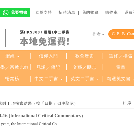
我要捐書
｜
奉獻支持
｜
招聘消息
｜
我的收藏
｜
購物車
｜
運費
滿HK$300＋選購1本二手書
作者
本地免運費!
聖經
信仰入門
教會歷史
靈修／禱告
哲學／宗教比較
見證／傳記
文藝／勵志
童書
暢銷榜
中文二手書
英文二手書
精選英文書
eld」找到 1 項檢索結果（按「日期」倒序顯示）
9-16 (International Critical Commentary)
ears, the International Critical Co ...