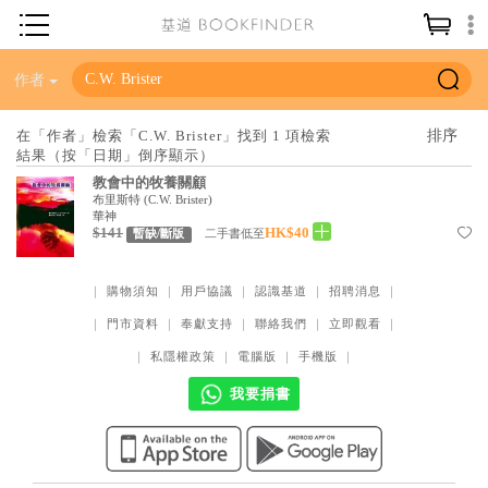
神學／教義
作者
讀經／研經
在「作者」檢索「C.W. Brister」找到 1 項檢索
結果（按「日期」倒序顯示）
聖經
教會中的牧養關顧
信仰入門
布里斯特
(
C.W. Brister
)
華神
$141
HK$40
教會歷史
二手書低至
暫缺/斷版
靈修／禱告
｜
購物須知
｜
用戶協議
｜
認識基道
｜
招聘消息
｜
信徒生活
｜
門市資料
｜
奉獻支持
｜
聯絡我們
｜
立即觀看
｜
教會事工
｜
私隱權政策
｜
電腦版
｜
手機版
｜
分齡牧養
我要捐書
社會／倫理
哲學／宗教比較