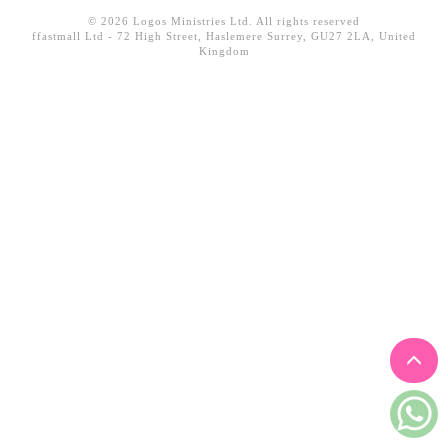
見證／傳記
© 2026 Logos Ministries Ltd. All rights reserved
ffastmall Ltd - 72 High Street, Haslemere Surrey, GU27 2LA, United
Kingdom
文藝／勵志
童書
精選影音
其他
禮品專區
得獎作品推介
暢銷榜
中文二手書
英文二手書
精選英文書
電子書