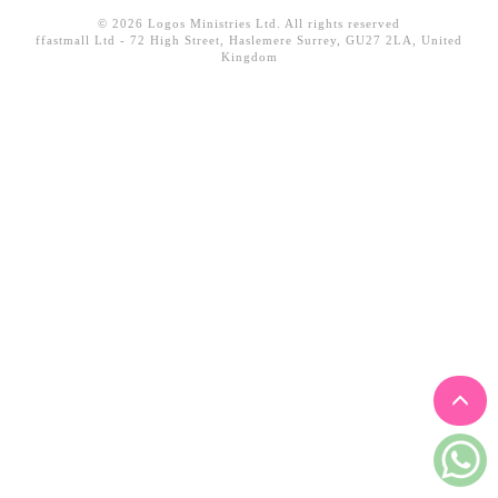
見證／傳記
© 2026 Logos Ministries Ltd. All rights reserved
ffastmall Ltd - 72 High Street, Haslemere Surrey, GU27 2LA, United
Kingdom
文藝／勵志
童書
精選影音
其他
禮品專區
得獎作品推介
暢銷榜
中文二手書
英文二手書
精選英文書
電子書