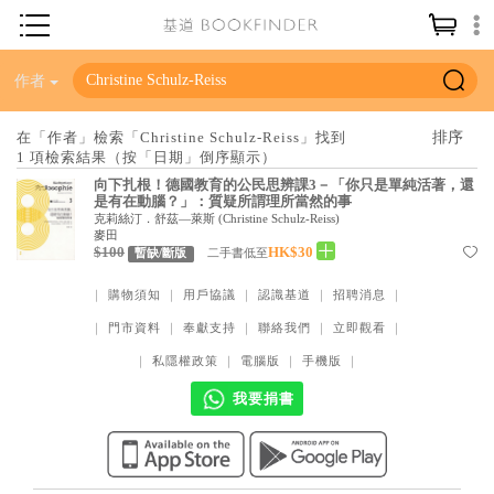
神學／教義
作者
讀經／研經
在「作者」檢索「Christine Schulz-Reiss」找到
1 項檢索結果（按「日期」倒序顯示）
聖經
向下扎根！德國教育的公民思辨課3－「你只是單純活著，還
信仰入門
是有在動腦？」：質疑所謂理所當然的事
克莉絲汀．舒茲—萊斯
(
Christine Schulz-Reiss
)
教會歷史
麥田
$100
HK$30
二手書低至
暫缺/斷版
靈修／禱告
｜
購物須知
｜
用戶協議
｜
認識基道
｜
招聘消息
｜
信徒生活
｜
門市資料
｜
奉獻支持
｜
聯絡我們
｜
立即觀看
｜
教會事工
｜
私隱權政策
｜
電腦版
｜
手機版
｜
分齡牧養
我要捐書
社會／倫理
哲學／宗教比較