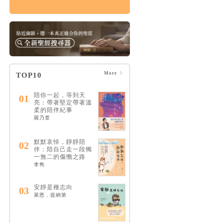
患難中的30個禱告：
與楊腓力一起學習陪
伴受苦者
HK$96
$101
More
TOP10
陪你一起，等到天
01
亮：帶著堅定帶著溫
柔的陪伴紀事
羅乃萱
默默哀悼，靜靜陪
02
伴：陪自己走一段獨
一無二的傷慟之路
李雋
安靜是種志向
03
萊恩．提納第