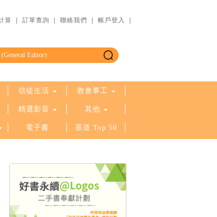
計算
｜
訂單查詢
｜
聯絡我們
｜
帳戶登入
｜
信徒生活
教會事工
精選影音
其他
電子書
基道 Top 50