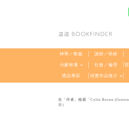
神學／教義
讀經／研經
分齡牧養
社會／倫理
禮品專區
得獎作品推介
在「作者」檢索「Colin Brown (Gen
示）