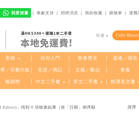
我要捐書
｜
奉獻支持
｜
招聘消息
｜
我的收藏
｜
購物車
｜
運費
滿HK$300＋選購1本二手書
作者
本地免運費!
聖經
信仰入門
教會歷史
靈修／禱告
哲學／宗教比較
見證／傳記
文藝／勵志
童書
暢銷榜
中文二手書
英文二手書
精選英文書
eral Editor)」找到 0 項檢索結果（按「日期」倒序顯