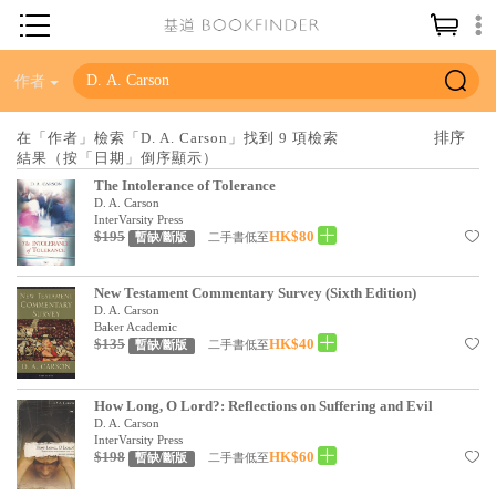
神學／教義
作者
讀經／研經
在「作者」檢索「D. A. Carson」找到 9 項檢索
結果（按「日期」倒序顯示）
聖經
The Intolerance of Tolerance
信仰入門
D. A. Carson
InterVarsity Press
$195
HK$80
教會歷史
二手書低至
暫缺/斷版
靈修／禱告
New Testament Commentary Survey (Sixth Edition)
D. A. Carson
信徒生活
Baker Academic
$135
HK$40
二手書低至
暫缺/斷版
教會事工
分齡牧養
How Long, O Lord?: Reflections on Suffering and Evil
D. A. Carson
社會／倫理
InterVarsity Press
$198
HK$60
二手書低至
暫缺/斷版
哲學／宗教比較