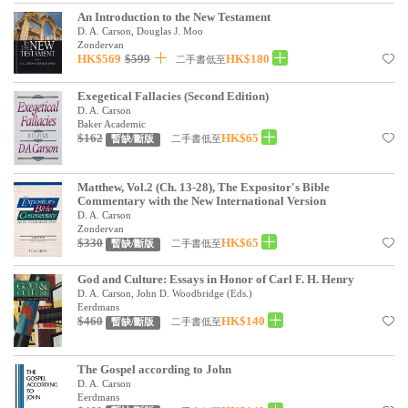
見證／傳記
An Introduction to the New Testament
D. A. Carson, Douglas J. Moo
Zondervan
文藝／勵志
HK$569
$599
HK$180
二手書低至
童書
Exegetical Fallacies (Second Edition)
D. A. Carson
精選影音
Baker Academic
$162
HK$65
二手書低至
暫缺/斷版
其他
禮品專區
Matthew, Vol.2 (Ch. 13-28), The Expositor's Bible
Commentary with the New International Version
得獎作品推介
D. A. Carson
Zondervan
$330
HK$65
二手書低至
暫缺/斷版
暢銷榜
God and Culture: Essays in Honor of Carl F. H. Henry
中文二手書
D. A. Carson, John D. Woodbridge (Eds.)
Eerdmans
英文二手書
$460
HK$140
二手書低至
暫缺/斷版
精選英文書
The Gospel according to John
電子書
D. A. Carson
Eerdmans