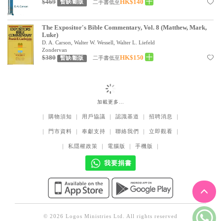
基道 Top 50
$469
HK$140
二手書低至
暫缺/斷版
The Expositor's Bible Commentary, Vol. 8 (Matthew, Mark,
Luke)
D. A. Carson, Walter W. Wessell, Walter L. Liefeld
Zondervan
$380
HK$150
二手書低至
暫缺/斷版
加載更多…
｜
購物須知
｜
用戶協議
｜
認識基道
｜
招聘消息
｜
｜
門市資料
｜
奉獻支持
｜
聯絡我們
｜
立即觀看
｜
｜
私隱權政策
｜
電腦版
｜
手機版
｜
我要捐書
© 2026 Logos Ministries Ltd. All rights reserved