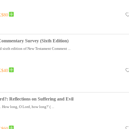
$80
ommentary Survey (Sixth Edition)
d sixth edition of New Testament Comment ...
$40
?: Reflections on Suffering and Evil
. How long, O Lord, how long?' ( ...
$60