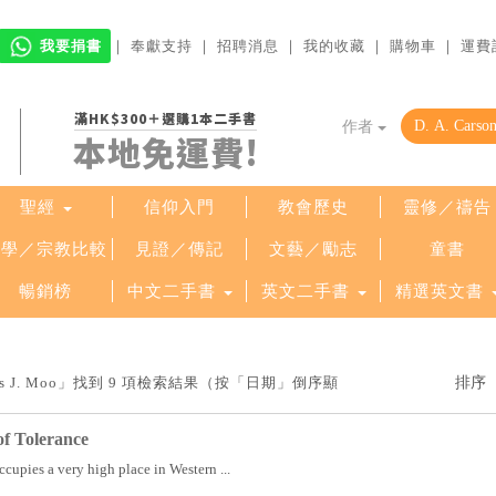
我要捐書
｜
奉獻支持
｜
招聘消息
｜
我的收藏
｜
購物車
｜
運費
滿HK$300＋選購1本二手書
作者
本地免運費!
聖經
信仰入門
教會歷史
靈修／禱告
哲學／宗教比較
見證／傳記
文藝／勵志
童書
暢銷榜
中文二手書
英文二手書
精選英文書
uglas J. Moo」找到 9 項檢索結果（按「日期」倒序顯
of Tolerance
ccupies a very high place in Western ...