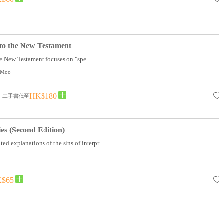
 to the New Testament
e New Testament focuses on "spe ...
. Moo
HK$180
二手書低至
ies (Second Edition)
ed explanations of the sins of interpr ...
$65