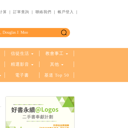
計算
｜
訂單查詢
｜
聯絡我們
｜
帳戶登入
｜
信徒生活
教會事工
精選影音
其他
電子書
基道 Top 50