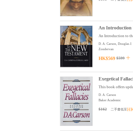
An Introduction
An Introduction to th
D. A. Carson, Douglas J
Zondervan
HK$569
$599
Exegetical Fallac
This book offers updat
D. A. Carson
Baker Academic
$162
HK
二手書低至