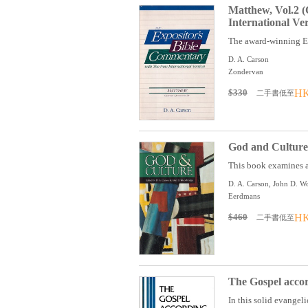
Matthew, Vol.2 (
International Ve
The award-winning Ex
D. A. Carson
Zondervan
$330
HK
二手書低至
God and Culture:
This book examines a 
D. A. Carson, John D. W
Eerdmans
$460
HK
二手書低至
The Gospel accor
In this solid evangel