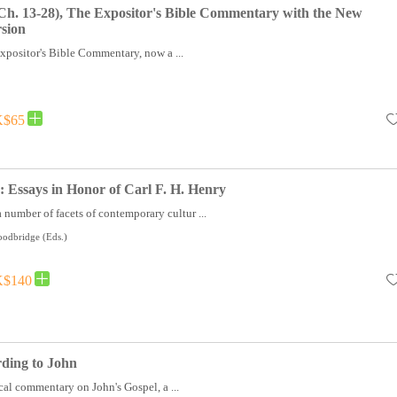
Ch. 13-28), The Expositor's Bible Commentary with the New
rsion
positor's Bible Commentary, now a ...
$65
 Essays in Honor of Carl F. H. Henry
number of facets of contemporary cultur ...
oodbridge (Eds.)
$140
ding to John
ical commentary on John's Gospel, a ...