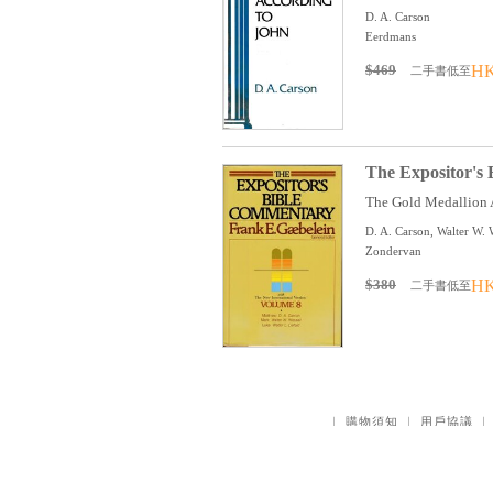
D. A. Carson
Eerdmans
$469
HK
二手書低至
The Expositor's
The Gold Medallion A
D. A. Carson, Walter W. W
Zondervan
$380
HK
二手書低至
｜
購物須知
｜
用戶協議