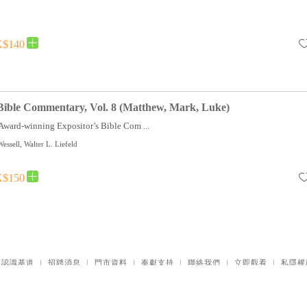
$140
 Bible Commentary, Vol. 8 (Matthew, Mark, Luke)
ward-winning Expositor’s Bible Com ...
essell, Walter L. Liefeld
$150
｜
認識基道
｜
招聘消息
｜
門市資料
｜
奉獻支持
｜
聯絡我們
｜
立即觀看
｜
私隱權