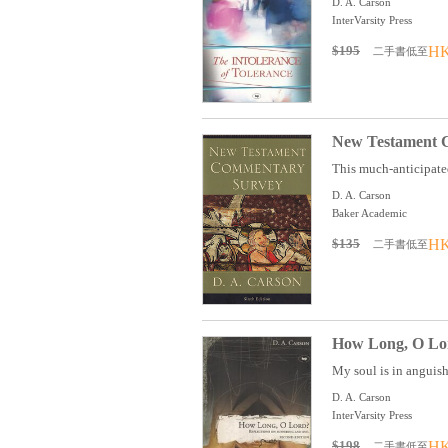
D. A. Carson
InterVarsity Press
$195
HK
二手書低至
New Testament C
This much-anticipate
D. A. Carson
Baker Academic
$135
HK
二手書低至
How Long, O Lord
My soul is in anguish
D. A. Carson
InterVarsity Press
$198
HK
二手書低至