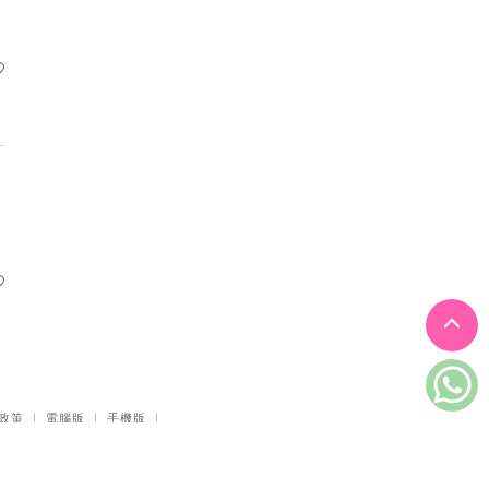
好好照顧，好好活
09
著：照顧者保守身心
的30個溫柔練習
李雋
溫柔地老：展開第三
10
人生的心靈旅程
區祥江
政策
｜
電腦版
｜
手機版
｜