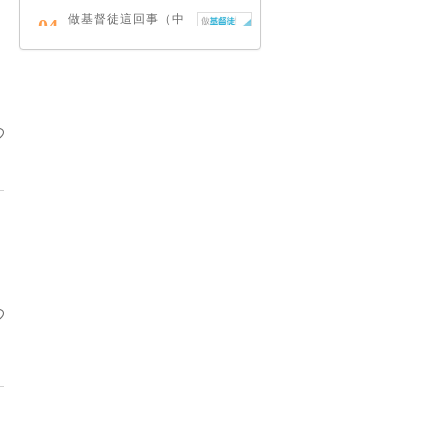
做基督徒這回事（中
04
英對照）
蔡頌輝
慢，是祂故意的
05
艾倫．法德林
耶穌效應：對讀四福
06
音與典外福音，重尋
失落的耶穌拼圖
李子健
笑忘書：一位神學院
07
老師患癌後經歷的淚
與愛
梁國強
舊約聖經神學（卷
08
下）：著作聖卷
李思敬