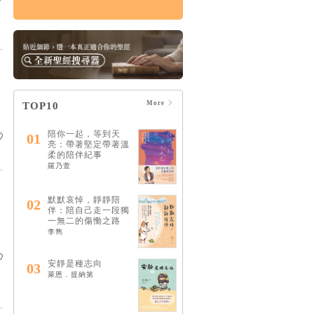
論哀傷：帶領你走向
療癒的情緒、靈性與
心理旅程（20週年經
典新譯版）
HK$160
$168
More
TOP10
陪你一起，等到天
01
亮：帶著堅定帶著溫
柔的陪伴紀事
羅乃萱
默默哀悼，靜靜陪
02
伴：陪自己走一段獨
一無二的傷慟之路
李雋
安靜是種志向
03
萊恩．提納第