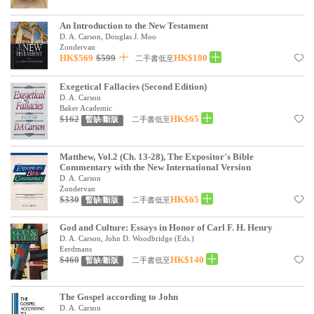
見證／傳記
An Introduction to the New Testament
D. A. Carson, Douglas J. Moo
文藝／勵志
Zondervan
HK$569
$599
HK$180
二手書低至
童書
Exegetical Fallacies (Second Edition)
精選影音
D. A. Carson
Baker Academic
其他
$162
HK$65
二手書低至
暫缺/斷版
禮品專區
Matthew, Vol.2 (Ch. 13-28), The Expositor's Bible
得獎作品推介
Commentary with the New International Version
D. A. Carson
暢銷榜
Zondervan
$330
HK$65
二手書低至
暫缺/斷版
中文二手書
God and Culture: Essays in Honor of Carl F. H. Henry
D. A. Carson, John D. Woodbridge (Eds.)
英文二手書
Eerdmans
$460
HK$140
二手書低至
暫缺/斷版
精選英文書
電子書
The Gospel according to John
D. A. Carson