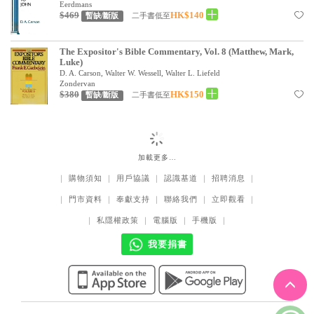
基道 Top 50
Eerdmans
$469
HK$140
二手書低至
暫缺/斷版
The Expositor's Bible Commentary, Vol. 8 (Matthew, Mark,
Luke)
D. A. Carson, Walter W. Wessell, Walter L. Liefeld
Zondervan
$380
HK$150
二手書低至
暫缺/斷版
加載更多…
｜
購物須知
｜
用戶協議
｜
認識基道
｜
招聘消息
｜
｜
門市資料
｜
奉獻支持
｜
聯絡我們
｜
立即觀看
｜
｜
私隱權政策
｜
電腦版
｜
手機版
｜
我要捐書