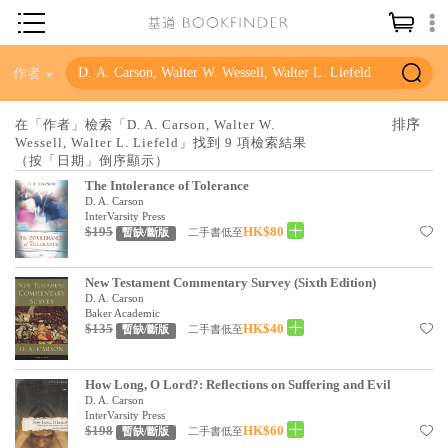
神學／教義
作者
讀經／研經
在「作者」檢索「D. A. Carson, Walter W.
Wessell, Walter L. Liefeld」找到 9 項檢索結果
聖經
（按「日期」倒序顯示）
信仰入門
The Intolerance of Tolerance
D. A. Carson
教會歷史
InterVarsity Press
$195
HK$80
二手書低至
暫缺/斷版
靈修／禱告
New Testament Commentary Survey (Sixth Edition)
信徒生活
D. A. Carson
Baker Academic
教會事工
$135
HK$40
二手書低至
暫缺/斷版
分齡牧養
How Long, O Lord?: Reflections on Suffering and Evil
社會／倫理
D. A. Carson
InterVarsity Press
哲學／宗教比較
$198
HK$60
二手書低至
暫缺/斷版