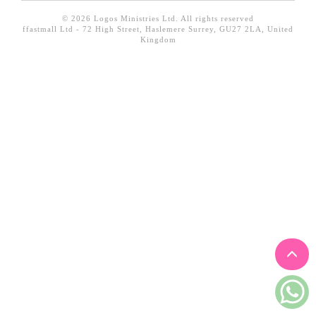
見證／傳記
© 2026 Logos Ministries Ltd. All rights reserved
ffastmall Ltd - 72 High Street, Haslemere Surrey, GU27 2LA, United
文藝／勵志
Kingdom
童書
精選影音
其他
禮品專區
得獎作品推介
暢銷榜
中文二手書
英文二手書
精選英文書
電子書