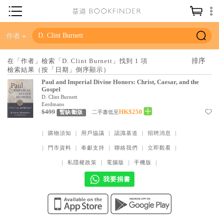
神學／教義
作者
讀經／研經
在「作者」檢索「D. Clint Burnett」找到 1 項
檢索結果（按「日期」倒序顯示）
聖經
Paul and Imperial Divine Honors: Christ, Caesar, and the
信仰入門
Gospel
D. Clint Burnett
教會歷史
Eerdmans
$499
HK$250
二手書低至
暫缺/斷版
靈修／禱告
｜
購物須知
｜
用戶協議
｜
認識基道
｜
招聘消息
｜
信徒生活
｜
門市資料
｜
奉獻支持
｜
聯絡我們
｜
立即觀看
｜
教會事工
｜
私隱權政策
｜
電腦版
｜
手機版
｜
分齡牧養
我要捐書
社會／倫理
哲學／宗教比較