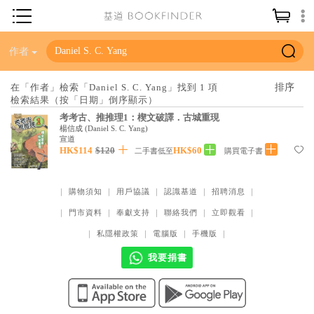
神學／教義
作者
讀經／研經
在「作者」檢索「Daniel S. C. Yang」找到 1 項
檢索結果（按「日期」倒序顯示）
聖經
考考古、推推理1：楔文破譯．古城重現
信仰入門
楊信成
(
Daniel S. C. Yang
)
宣道
教會歷史
HK$114
$120
HK$60
二手書低至
購買電子書
靈修／禱告
｜
購物須知
｜
用戶協議
｜
認識基道
｜
招聘消息
｜
信徒生活
｜
門市資料
｜
奉獻支持
｜
聯絡我們
｜
立即觀看
｜
教會事工
｜
私隱權政策
｜
電腦版
｜
手機版
｜
分齡牧養
我要捐書
社會／倫理
哲學／宗教比較