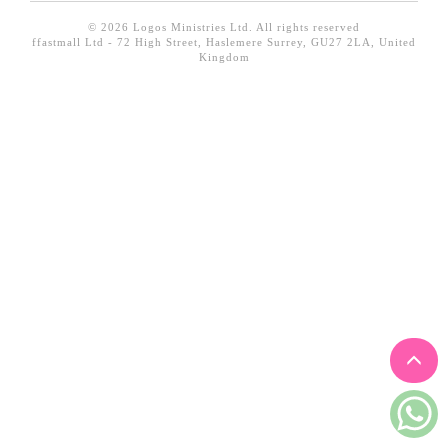
見證／傳記
© 2026 Logos Ministries Ltd. All rights reserved
ffastmall Ltd - 72 High Street, Haslemere Surrey, GU27 2LA, United
文藝／勵志
Kingdom
童書
精選影音
其他
禮品專區
得獎作品推介
暢銷榜
中文二手書
英文二手書
精選英文書
電子書