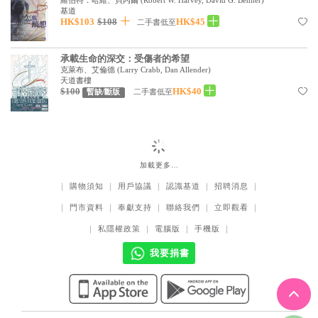
基道 Top 50
基道
HK$103
$108
HK$45
二手書低至
承載生命的深交：受傷者的希望
克萊布、艾倫德
(
Larry Crabb, Dan Allender
)
天道書樓
$100
HK$40
二手書低至
暫缺/斷版
加載更多…
｜
購物須知
｜
用戶協議
｜
認識基道
｜
招聘消息
｜
｜
門市資料
｜
奉獻支持
｜
聯絡我們
｜
立即觀看
｜
｜
私隱權政策
｜
電腦版
｜
手機版
｜
我要捐書