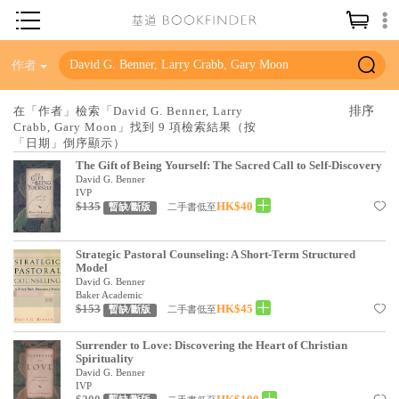
神學／教義
作者
讀經／研經
在「作者」檢索「David G. Benner, Larry
Crabb, Gary Moon」找到 9 項檢索結果（按
聖經
「日期」倒序顯示）
信仰入門
The Gift of Being Yourself: The Sacred Call to Self-Discovery
David G. Benner
教會歷史
IVP
$135
HK$40
二手書低至
暫缺/斷版
靈修／禱告
Strategic Pastoral Counseling: A Short-Term Structured
信徒生活
Model
David G. Benner
教會事工
Baker Academic
$153
HK$45
二手書低至
暫缺/斷版
分齡牧養
Surrender to Love: Discovering the Heart of Christian
社會／倫理
Spirituality
David G. Benner
哲學／宗教比較
IVP