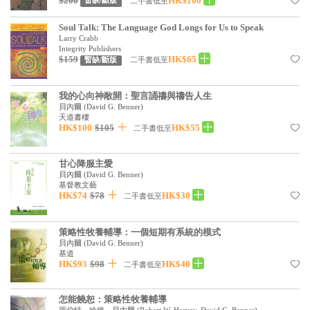
$200
HK$100
二手書低至
暫缺/斷版
見證／傳記
Soul Talk: The Language God Longs for Us to Speak
文藝／勵志
Larry Crabb
Integrity Publishers
$159
HK$65
二手書低至
暫缺/斷版
童書
精選影音
我的心向神敞開：聖言誦禱與禱告人生
貝內爾
(
David G. Benner
)
其他
天道書樓
HK$100
$105
HK$55
二手書低至
禮品專區
得獎作品推介
甘心降服主愛
貝內爾
(
David G. Benner
)
基督教文藝
暢銷榜
HK$74
$78
HK$30
二手書低至
中文二手書
策略性牧養輔導：一個短期有系統的模式
英文二手書
貝內爾
(
David G. Benner
)
基道
精選英文書
HK$93
$98
HK$40
二手書低至
電子書
怎能饒恕：策略性牧養輔導
羅伯特．哈維、貝內爾
(
Robert W. Harvey, David G. Benner
)