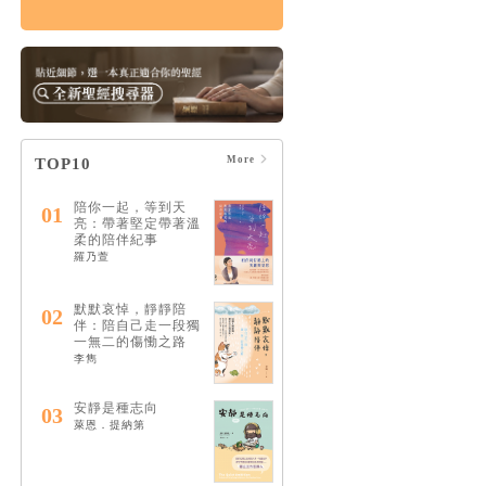
痛苦的上帝：楊腓力
的苦難神學
HK$164
$173
More
TOP10
陪你一起，等到天
01
亮：帶著堅定帶著溫
柔的陪伴紀事
羅乃萱
默默哀悼，靜靜陪
02
伴：陪自己走一段獨
一無二的傷慟之路
李雋
安靜是種志向
03
萊恩．提納第