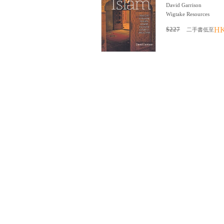
David Garrison
Wigtake Resources
$227
HK
二手書低至