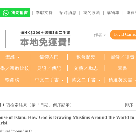
我要捐書
｜
奉獻支持
｜
招聘消息
｜
我的收藏
｜
購物車
｜
運費
滿HK$300＋選購1本二手書
作者
本地免運費!
聖經
信仰入門
教會歷史
靈修／禱告
哲學／宗教比較
見證／傳記
文藝／勵志
童書
暢銷榜
中文二手書
英文二手書
精選英文書
」找到 1 項檢索結果（按「日期」倒序顯示）
ouse of Islam: How God is Drawing Muslims Around the World to
rist
tural "rooms" in th ...