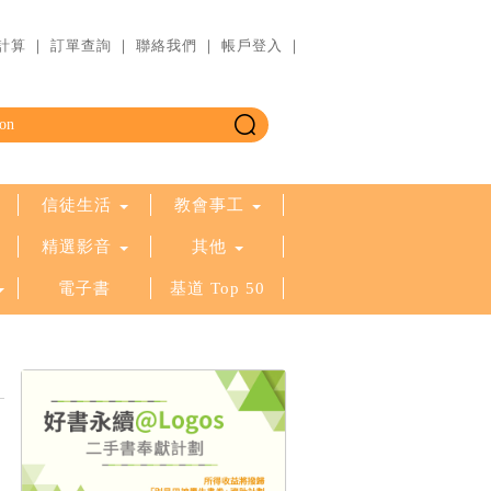
計算
｜
訂單查詢
｜
聯絡我們
｜
帳戶登入
｜
信徒生活
教會事工
精選影音
其他
電子書
基道 Top 50