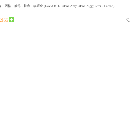
森．西格、彼得．拉森、李耀全
(
David H. L. Olson Amy Olson-Sigg; Peter J Larson
)
$55