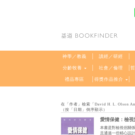
神學／教義
讀經／研經
分齡牧養
社會／倫理
禮品專區
得獎作品推介
在「作者」檢索「David H. L. Olson Amy
（按「日期」倒序顯示）
愛情保健：檢視
本書是對檢視侶關
且通過一些精心設計的