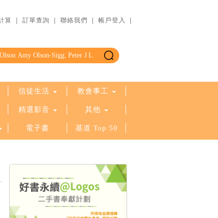
計算
｜
訂單查詢
｜
聯絡我們
｜
帳戶登入
｜
信徒生活
教會事工
精選影音
其他
電子書
基道 Top 50