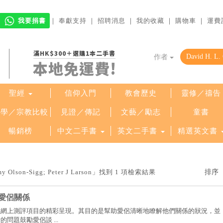
我要捐書
｜
奉獻支持
｜
招聘消息
｜
我的收藏
｜
購物車
｜
運費
滿HK$300＋選購1本二手書
作者
本地免運費!
聖經
信仰入門
教會歷史
靈修／禱告
哲學／宗教比較
見證／傳記
文藝／勵志
童書
暢銷榜
中文二手書
英文二手書
精選英文書
 Olson-Sigg; Peter J Larson」找到 1 項檢索結果
愛侶關係
係網上測評項目的精彩呈現。其目的是幫助愛侶清晰地瞭解他們關係的狀況，並
問題鼓勵愛侶談 ...