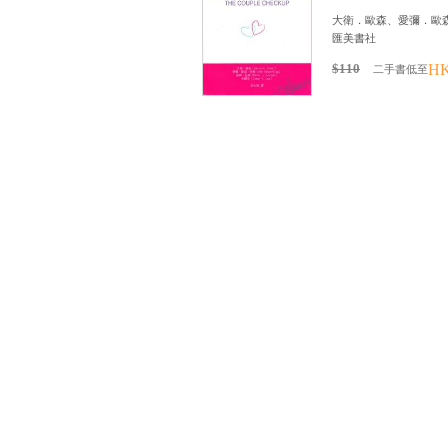
大衛．歐森、愛彌．歐
匯美書社
$110
HK
二手書低至