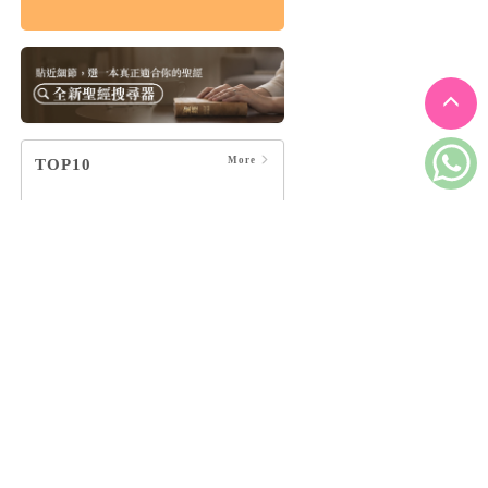
破碎的神：破碎是通
往救贖唯一的道路
HK$124
$130
More
TOP10
陪你一起，等到天
01
亮：帶著堅定帶著溫
柔的陪伴紀事
羅乃萱
默默哀悼，靜靜陪
02
伴：陪自己走一段獨
一無二的傷慟之路
李雋
安靜是種志向
03
萊恩．提納第