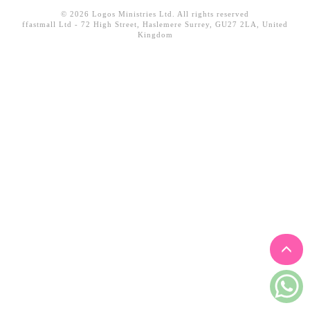
見證／傳記
© 2026 Logos Ministries Ltd. All rights reserved
ffastmall Ltd - 72 High Street, Haslemere Surrey, GU27 2LA, United
Kingdom
文藝／勵志
童書
精選影音
其他
禮品專區
得獎作品推介
暢銷榜
中文二手書
英文二手書
精選英文書
電子書