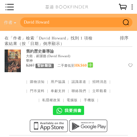
神學／教義
作者
讀經／研經
在「作者」檢索「David Howard」找到 1 項檢
索結果（按「日期」倒序顯示）
聖經
舊約歷史書導論
信仰入門
大衛．郝渥德
(
David Howard
)
華神
$207
HK$60
教會歷史
二手書低至
暫缺/斷版
靈修／禱告
｜
購物須知
｜
用戶協議
｜
認識基道
｜
招聘消息
｜
信徒生活
｜
門市資料
｜
奉獻支持
｜
聯絡我們
｜
立即觀看
｜
教會事工
｜
私隱權政策
｜
電腦版
｜
手機版
｜
分齡牧養
我要捐書
社會／倫理
哲學／宗教比較