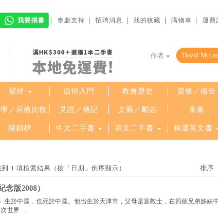
我要捐書
｜
奉獻支持
｜
招聘消息
｜
我的收藏
｜
購物車
｜
運費
滿HK$300＋選購1本二手書
作者
本地免運費!
聖經
信仰入門
教會歷史
靈修／禱告
哲學／宗教比較
見證／傳記
文藝／勵志
童書
暢銷榜
中文二手書
英文二手書
精選英文書
nd」找到 1 項檢索結果（按「日期」倒序顯示）
念版2008）
1945）生於中國，也死於中國。他出生於天津市，父母是宣教士，在四個兄弟姊妹
界 ...