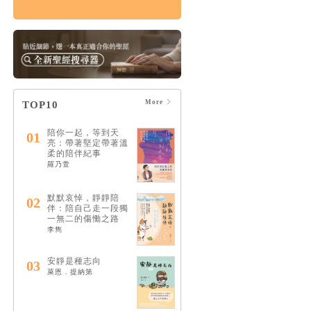
患難中的30個禱告：
與楊腓力一起學習陪
伴受苦者
HK$96
$101
More
TOP10
陪你一起，等到天
01
亮：帶著堅定帶著溫
柔的陪伴紀事
羅乃萱
默默哀悼，靜靜陪
02
伴：陪自己走一段獨
一無二的傷慟之路
李雋
安靜是種志向
03
萊恩．提納第