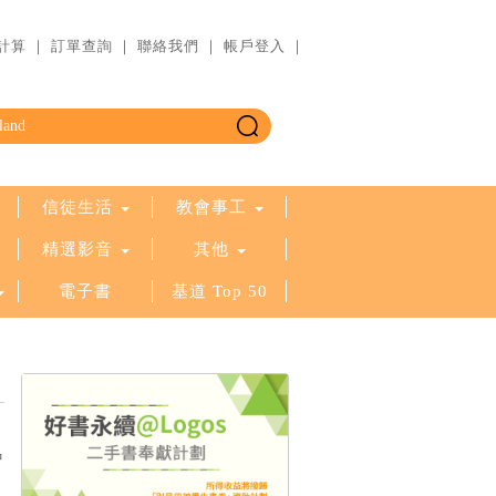
計算
｜
訂單查詢
｜
聯絡我們
｜
帳戶登入
｜
信徒生活
教會事工
精選影音
其他
電子書
基道 Top 50
中