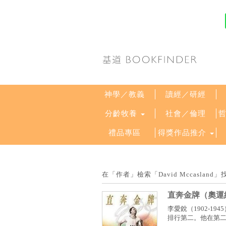
神學／教義
讀經／研經
分齡牧養
社會／倫理
禮品專區
得獎作品推介
在「作者」檢索「David Mccasla
直奔金牌（奧運紀
李愛銳（1902-
排行第二。他在第二次世