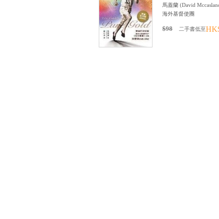
馬蓋蘭
(
David Mccaslan
海外基督使團
$98
HK
二手書低至