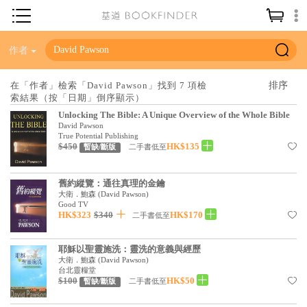
神學／教義
作者
讀經／研經
在「作者」檢索「David Pawson」找到 7 項檢
索結果（按「日期」倒序顯示）
聖經
Unlocking The Bible: A Unique Overview of the Whole Bible
信仰入門
David Pawson
True Potential Publishing
$450
HK$135
教會歷史
二手書低至
暫缺/斷版
靈修／禱告
舊約縱覽：通往真理的金鑰
大衛．鮑森
(
David Pawson
)
信徒生活
Good TV
HK$323
$340
HK$170
二手書低至
教會事工
分齡牧養
耶穌以聖靈施洗：靈洗的意義與經歷
大衛．鮑森
(
David Pawson
)
社會／倫理
台北靈糧堂
$100
HK$50
二手書低至
暫缺/斷版
哲學／宗教比較