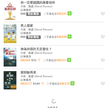
你一定要認識的基督信仰
見證／傳記
大衛．鮑森
(
David Pawson
)
以琳書房
文藝／勵志
$88
HK$45
二手書低至
暫缺/斷版
童書
男人當家
大衛．鮑森
(
David Pawson
)
精選影音
以琳書房
$80
HK$40
二手書低至
暫缺/斷版
其他
禮品專區
神為何容許天災發生？
大衛．鮑森
(
David Pawson
)
得獎作品推介
以琳書房
HK$68
$72
HK$35
二手書低至
暢銷榜
當耶穌再來
中文二手書
大衛．鮑森
(
David Pawson
)
以琳書房
英文二手書
HK$137
$144
HK$70
二手書低至
精選英文書
電子書
加載更多…