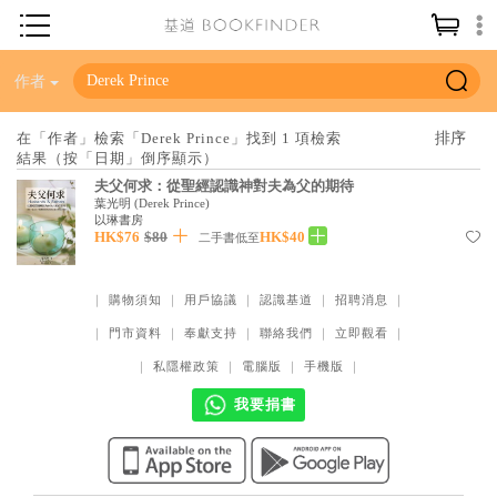
神學／教義
作者
讀經／研經
在「作者」檢索「Derek Prince」找到 1 項檢索
結果（按「日期」倒序顯示）
聖經
夫父何求：從聖經認識神對夫為父的期待
信仰入門
葉光明
(
Derek Prince
)
以琳書房
HK$76
$80
HK$40
教會歷史
二手書低至
靈修／禱告
｜
購物須知
｜
用戶協議
｜
認識基道
｜
招聘消息
｜
信徒生活
｜
門市資料
｜
奉獻支持
｜
聯絡我們
｜
立即觀看
｜
教會事工
｜
私隱權政策
｜
電腦版
｜
手機版
｜
分齡牧養
我要捐書
社會／倫理
哲學／宗教比較