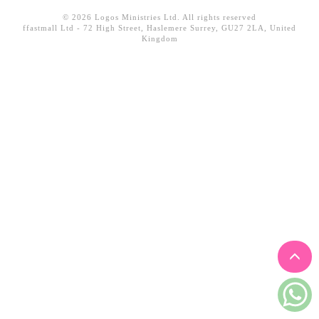
見證／傳記
© 2026 Logos Ministries Ltd. All rights reserved
ffastmall Ltd - 72 High Street, Haslemere Surrey, GU27 2LA, United
文藝／勵志
Kingdom
童書
精選影音
其他
禮品專區
得獎作品推介
暢銷榜
中文二手書
英文二手書
精選英文書
電子書