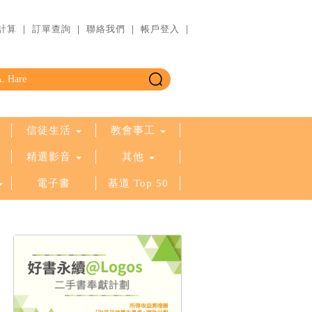
計算
｜
訂單查詢
｜
聯絡我們
｜
帳戶登入
｜
信徒生活
教會事工
精選影音
其他
電子書
基道 Top 50