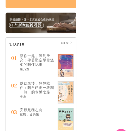
傷痛紀事：與失去共
存的日子，在終末期
盼之下
HK$131
$138
More
TOP10
陪你一起，等到天
01
亮：帶著堅定帶著溫
柔的陪伴紀事
羅乃萱
默默哀悼，靜靜陪
02
伴：陪自己走一段獨
一無二的傷慟之路
李雋
安靜是種志向
03
萊恩．提納第