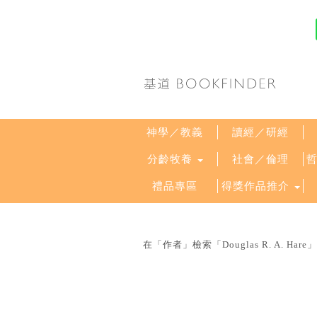
神學／教義
讀經／研經
分齡牧養
社會／倫理
禮品專區
得獎作品推介
在「作者」檢索「Douglas R. A. 