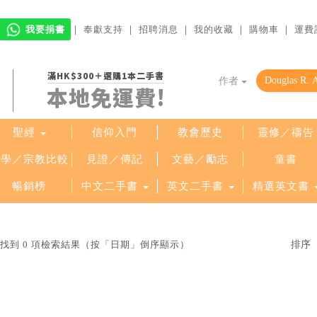
我要捐書
｜
奉獻支持
｜
招聘消息
｜
我的收藏
｜
購物車
｜
運費
滿HK$300＋選購1本二手書
作者
本地免運費!
聖經
信仰入門
教會歷史
靈修／禱告
哲學／宗教比較
見證／傳記
文藝／勵志
童書
暢銷榜
中文二手書
英文二手書
精選英文書
Hare」找到 0 項檢索結果（按「日期」倒序顯示）