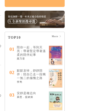
破碎的神：破碎是通
往救贖唯一的道路
HK$124
$130
More
TOP10
陪你一起，等到天
01
亮：帶著堅定帶著溫
柔的陪伴紀事
羅乃萱
默默哀悼，靜靜陪
02
伴：陪自己走一段獨
一無二的傷慟之路
李雋
安靜是種志向
03
萊恩．提納第