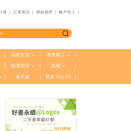
計算
｜
訂單查詢
｜
聯絡我們
｜
帳戶登入
｜
信徒生活
教會事工
精選影音
其他
電子書
基道 Top 50