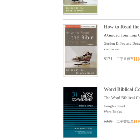
How to Read the
A Guided Tour from G
Gordon D. Fee and Dougl
Zondervan
$171
HK
二手書低至
Word Biblical C
The Word Biblical Com
Douglas Stuart
Word Books
$319
HK
二手書低至