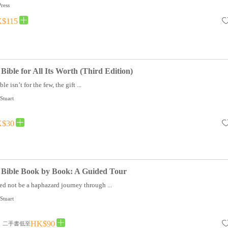
ress
$115
Bible for All Its Worth (Third Edition)
 isn’t for the few, the gift ...
Stuart
$30
 Bible Book by Book: A Guided Tour
d not be a haphazard journey through ...
Stuart
HK$90
二手書低至