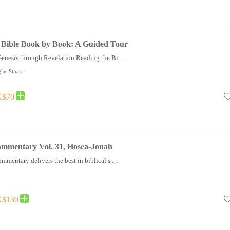
 Bible Book by Book: A Guided Tour
enesis through Revelation Reading the Bi ...
as Stuart
$70
ommentary Vol. 31, Hosea-Jonah
mentary delivers the best in biblical s ...
$130