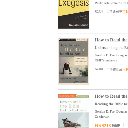
Westminster John Knox P
$234
HK
二手書低至
How to Read the 
Understanding the Bible
Gordon D. Fee, Douglas 
OMF/Zondervan
$100
HK
二手書低至
How to Read the
Reading the Bible nee
Gordon D. Fee, Douglas 
Zondervan
HK$218
$229