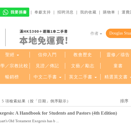
我要捐書
｜
奉獻支持
｜
招聘消息
｜
我的收藏
｜
購物車
｜
運費
滿HK$300＋選購1本二手書
作者
本地免運費!
聖經
信仰入門
教會歷史
靈修／禱告
哲學／宗教比較
見證／傳記
文藝／勵志
童書
暢銷榜
中文二手書
英文二手書
精選英文書
」找到 5 項檢索結果（按「日期」倒序顯示）
egesis: A Handbook for Students and Pastors (4th Edition)
uart's Old Testament Exegesis has b ...