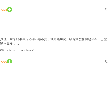
$60
的真理。生命如果長期停滯不動不變，就開始腐化。福音派教會興起至今，已歷
不算多； ...
雷那
(
Ed Stetzer, Thom Rainer
)
$55