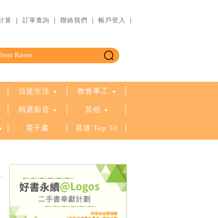
計算
｜
訂單查詢
｜
聯絡我們
｜
帳戶登入
｜
信徒生活
教會事工
精選影音
其他
電子書
基道 Top 50