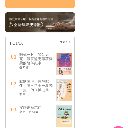
痛苦的上帝：楊腓力
的苦難神學
HK$164
$173
More
TOP10
陪你一起，等到天
01
亮：帶著堅定帶著溫
柔的陪伴紀事
羅乃萱
默默哀悼，靜靜陪
02
伴：陪自己走一段獨
一無二的傷慟之路
李雋
安靜是種志向
03
萊恩．提納第