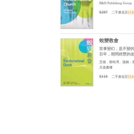
B&H Publishing Group
$207
HK
二手書低至
蛻變教會
世事變幻，是不變
百年，期間經歷的改變
艾德．斯特澤、湯姆．
天道書樓
$110
HK
二手書低至