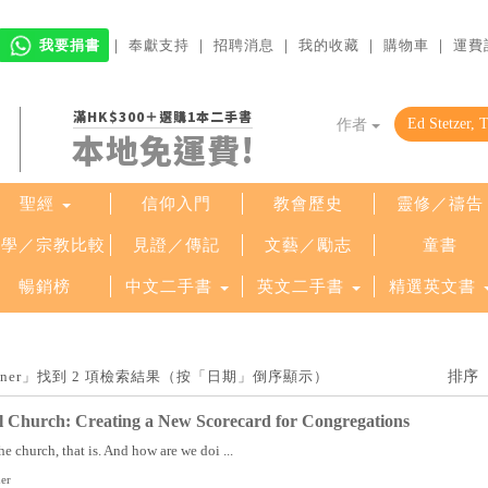
我要捐書
｜
奉獻支持
｜
招聘消息
｜
我的收藏
｜
購物車
｜
運費
滿HK$300＋選購1本二手書
作者
本地免運費!
聖經
信仰入門
教會歷史
靈修／禱告
哲學／宗教比較
見證／傳記
文藝／勵志
童書
暢銷榜
中文二手書
英文二手書
精選英文書
m Rainer」找到 2 項檢索結果（按「日期」倒序顯示）
l Church: Creating a New Scorecard for Congregations
 church, that is. And how are we doi ...
ner