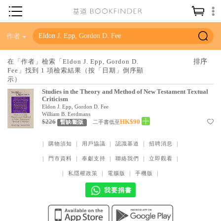
神學／教義
作者
讀經／研經
在「作者」檢索「Eldon J. Epp, Gordon D.
Fee」找到 1 項檢索結果（按「日期」倒序顯
聖經
示）
信仰入門
Studies in the Theory and Method of New Testament Textual
Criticism
教會歷史
Eldon J. Epp, Gordon D. Fee
William B. Eerdmans
$226
HK$90
二手書低至
暫缺/斷版
靈修／禱告
信徒生活
｜
購物須知
｜
用戶協議
｜
認識基道
｜
招聘消息
｜
｜
門市資料
｜
奉獻支持
｜
聯絡我們
｜
立即觀看
｜
教會事工
｜
私隱權政策
｜
電腦版
｜
手機版
｜
分齡牧養
我要捐書
社會／倫理
哲學／宗教比較