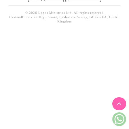
見證／傳記
© 2026 Logos Ministries Ltd. All rights reserved
文藝／勵志
ffastmall Ltd - 72 High Street, Haslemere Surrey, GU27 2LA, United
Kingdom
童書
精選影音
其他
禮品專區
得獎作品推介
暢銷榜
中文二手書
英文二手書
精選英文書
電子書