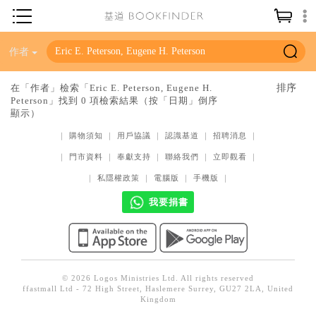
神學／教義
作者
讀經／研經
在「作者」檢索「Eric E. Peterson, Eugene H.
Peterson」找到 0 項檢索結果（按「日期」倒序
聖經
顯示）
信仰入門
｜
購物須知
｜
用戶協議
｜
認識基道
｜
招聘消息
｜
教會歷史
｜
門市資料
｜
奉獻支持
｜
聯絡我們
｜
立即觀看
｜
靈修／禱告
｜
私隱權政策
｜
電腦版
｜
手機版
｜
我要捐書
信徒生活
教會事工
分齡牧養
社會／倫理
© 2026 Logos Ministries Ltd. All rights reserved
ffastmall Ltd - 72 High Street, Haslemere Surrey, GU27 2LA, United
Kingdom
哲學／宗教比較