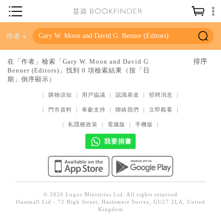
神學／教義
作者
讀經／研經
在「作者」檢索「Gary W. Moon and David G.
Benner (Editors)」找到 0 項檢索結果（按「日
聖經
期」倒序顯示）
信仰入門
｜
購物須知
｜
用戶協議
｜
認識基道
｜
招聘消息
｜
教會歷史
｜
門市資料
｜
奉獻支持
｜
聯絡我們
｜
立即觀看
｜
靈修／禱告
｜
私隱權政策
｜
電腦版
｜
手機版
｜
我要捐書
信徒生活
教會事工
分齡牧養
社會／倫理
© 2026 Logos Ministries Ltd. All rights reserved
ffastmall Ltd - 72 High Street, Haslemere Surrey, GU27 2LA, United
Kingdom
哲學／宗教比較