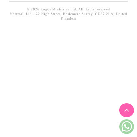
見證／傳記
© 2026 Logos Ministries Ltd. All rights reserved
ffastmall Ltd - 72 High Street, Haslemere Surrey, GU27 2LA, United
文藝／勵志
Kingdom
童書
精選影音
其他
禮品專區
得獎作品推介
暢銷榜
中文二手書
英文二手書
精選英文書
電子書