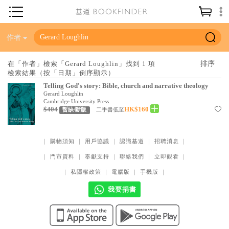
神學／教義
作者
讀經／研經
在「作者」檢索「Gerard Loughlin」找到 1 項
檢索結果（按「日期」倒序顯示）
聖經
Telling God's story: Bible, church and narrative theology
信仰入門
Gerard Loughlin
Cambridge University Press
$404
HK$160
教會歷史
二手書低至
暫缺/斷版
靈修／禱告
｜
購物須知
｜
用戶協議
｜
認識基道
｜
招聘消息
｜
信徒生活
｜
門市資料
｜
奉獻支持
｜
聯絡我們
｜
立即觀看
｜
教會事工
｜
私隱權政策
｜
電腦版
｜
手機版
｜
分齡牧養
我要捐書
社會／倫理
哲學／宗教比較