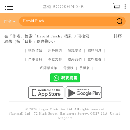
神學／教義
作者
讀經／研經
在「作者」檢索「Harold Fisch」找到 0 項檢索
結果（按「日期」倒序顯示）
聖經
｜
購物須知
｜
用戶協議
｜
認識基道
｜
招聘消息
｜
信仰入門
｜
門市資料
｜
奉獻支持
｜
聯絡我們
｜
立即觀看
｜
教會歷史
｜
私隱權政策
｜
電腦版
｜
手機版
｜
靈修／禱告
我要捐書
信徒生活
教會事工
分齡牧養
© 2026 Logos Ministries Ltd. All rights reserved
ffastmall Ltd - 72 High Street, Haslemere Surrey, GU27 2LA, United
社會／倫理
Kingdom
哲學／宗教比較