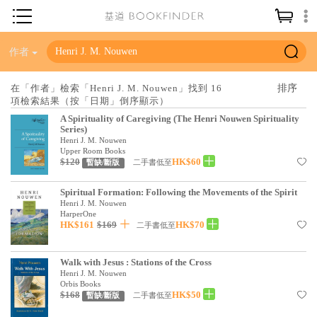
神學／教義
作者
讀經／研經
在「作者」檢索「Henri J. M. Nouwen」找到 16
項檢索結果（按「日期」倒序顯示）
聖經
A Spirituality of Caregiving (The Henri Nouwen Spirituality
信仰入門
Series)
Henri J. M. Nouwen
教會歷史
Upper Room Books
$120
HK$60
二手書低至
暫缺/斷版
靈修／禱告
Spiritual Formation: Following the Movements of the Spirit
信徒生活
Henri J. M. Nouwen
HarperOne
HK$161
$169
HK$70
二手書低至
教會事工
分齡牧養
Walk with Jesus : Stations of the Cross
Henri J. M. Nouwen
社會／倫理
Orbis Books
$168
HK$50
二手書低至
暫缺/斷版
哲學／宗教比較