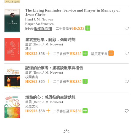
The Living Reminder: Service and Prayer in Memory of
Jesus Christ
Henri J. M. Nouwen
Harper SanFrancisco
$169
HK$35
二手書低至
暫缺/斷版
盧雲靈思集．關顧，傷癒時刻
盧雲
(
Henri J. M. Nouwen
)
基道
HK$55
$58
HK$25
二手書低至
購買電子書
記憶的治療者：盧雲談服事與禱告
盧雲
(
Henri J. M. Nouwen
)
校園書房
HK$62
$65
HK$35
二手書低至
熾熱的心：感恩祭的生活默想
盧雲
(
Henri J. M. Nouwen
)
光啟文化
HK$55
$58
HK$30
二手書低至