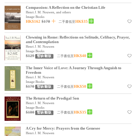
見證／傳記
Compassion: A Reflection on the Christian Life
Henri J. M. Nouwen, and others
文藝／勵志
Image Books
HK$162
$170
HK$35
二手書低至
童書
Clowning in Rome: Reflections on Solitude, Celibacy, Prayer,
精選影音
and Contemplation
Henri J. M. Nouwen
其他
Image Books
$129
HK$40
二手書低至
暫缺/斷版
禮品專區
The Inner Voice of Love: A Journey Through Anguish to
得獎作品推介
Freedom
Henri J. M. Nouwen
暢銷榜
Image Books
$170
HK$50
二手書低至
暫缺/斷版
中文二手書
The Return of the Prodigal Son
Henri J. M. Nouwen
英文二手書
Image Books
$180
HK$35
二手書低至
暫缺/斷版
精選英文書
電子書
A Cry for Mercy: Prayers from the Genesee
Henri J. M. Nouwen