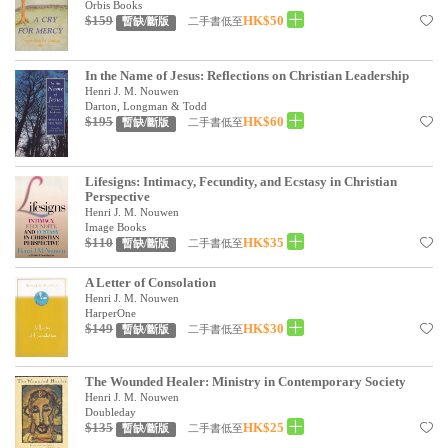
基道 Top 50
Orbis Books
$159
HK$50
二手書低至
暫缺/斷版
In the Name of Jesus: Reflections on Christian Leadership
Henri J. M. Nouwen
Darton, Longman & Todd
$195
HK$60
二手書低至
暫缺/斷版
Lifesigns: Intimacy, Fecundity, and Ecstasy in Christian
Perspective
Henri J. M. Nouwen
Image Books
$110
HK$35
二手書低至
暫缺/斷版
A Letter of Consolation
Henri J. M. Nouwen
HarperOne
$149
HK$30
二手書低至
暫缺/斷版
The Wounded Healer: Ministry in Contemporary Society
Henri J. M. Nouwen
Doubleday
$135
HK$25
二手書低至
暫缺/斷版