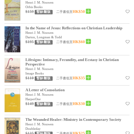
基道 Top 50
Henri J. M. Nouwen
Orbis Books
$159
HK$50
二手書低至
暫缺/斷版
In the Name of Jesus: Reflections on Christian Leadership
Henri J. M. Nouwen
Darton, Longman & Todd
$195
HK$60
二手書低至
暫缺/斷版
Lifesigns: Intimacy, Fecundity, and Ecstasy in Christian
Perspective
Henri J. M. Nouwen
Image Books
$110
HK$35
二手書低至
暫缺/斷版
A Letter of Consolation
Henri J. M. Nouwen
HarperOne
$149
HK$30
二手書低至
暫缺/斷版
The Wounded Healer: Ministry in Contemporary Society
Henri J. M. Nouwen
Doubleday
$135
HK$25
二手書低至
暫缺/斷版