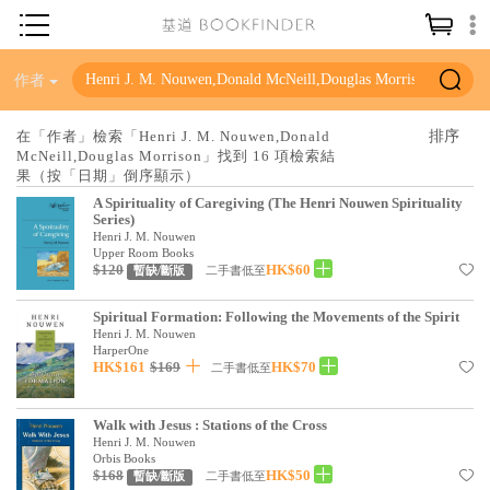
神學／教義
作者
讀經／研經
在「作者」檢索「Henri J. M. Nouwen,Donald
McNeill,Douglas Morrison」找到 16 項檢索結
聖經
果（按「日期」倒序顯示）
信仰入門
A Spirituality of Caregiving (The Henri Nouwen Spirituality
Series)
教會歷史
Henri J. M. Nouwen
Upper Room Books
$120
HK$60
二手書低至
暫缺/斷版
靈修／禱告
信徒生活
Spiritual Formation: Following the Movements of the Spirit
Henri J. M. Nouwen
HarperOne
教會事工
HK$161
$169
HK$70
二手書低至
分齡牧養
Walk with Jesus : Stations of the Cross
社會／倫理
Henri J. M. Nouwen
Orbis Books
哲學／宗教比較
$168
HK$50
二手書低至
暫缺/斷版