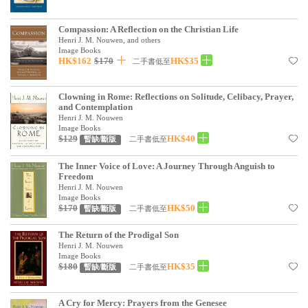
見證／傳記
Compassion: A Reflection on the Christian Life
文藝／勵志
Henri J. M. Nouwen, and others
Image Books
HK$162
$170
HK$35
二手書低至
童書
精選影音
Clowning in Rome: Reflections on Solitude, Celibacy, Prayer,
and Contemplation
其他
Henri J. M. Nouwen
Image Books
禮品專區
$129
HK$40
二手書低至
暫缺/斷版
得獎作品推介
The Inner Voice of Love: A Journey Through Anguish to
Freedom
暢銷榜
Henri J. M. Nouwen
Image Books
$170
HK$50
二手書低至
暫缺/斷版
中文二手書
The Return of the Prodigal Son
英文二手書
Henri J. M. Nouwen
Image Books
精選英文書
$180
HK$35
二手書低至
暫缺/斷版
電子書
A Cry for Mercy: Prayers from the Genesee