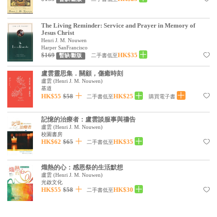
The Living Reminder: Service and Prayer in Memory of
Jesus Christ
Henri J. M. Nouwen
Harper SanFrancisco
$169
HK$35
二手書低至
暫缺/斷版
盧雲靈思集．關顧，傷癒時刻
盧雲
(
Henri J. M. Nouwen
)
基道
HK$55
$58
HK$25
二手書低至
購買電子書
記憶的治療者：盧雲談服事與禱告
盧雲
(
Henri J. M. Nouwen
)
校園書房
HK$62
$65
HK$35
二手書低至
熾熱的心：感恩祭的生活默想
盧雲
(
Henri J. M. Nouwen
)
光啟文化
HK$55
$58
HK$30
二手書低至
｜
購物須知
｜
用戶協議
｜
認識基道
｜
招聘消息
｜