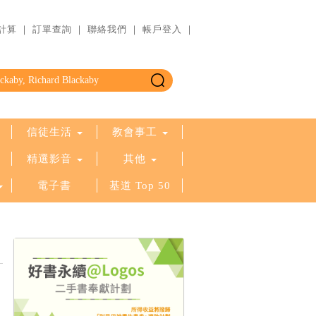
計算
｜
訂單查詢
｜
聯絡我們
｜
帳戶登入
｜
信徒生活
教會事工
精選影音
其他
電子書
基道 Top 50