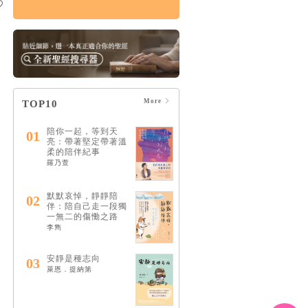
悲傷練習： 自我照顧
×情緒共存×人際關係
的溫柔支持，在孤單
中找回愛與希望
HK$143
$150
More
TOP10
陪你一起，等到天
01
亮：帶著堅定帶著溫
柔的陪伴紀事
羅乃萱
默默哀悼，靜靜陪
02
伴：陪自己走一段獨
一無二的傷慟之路
李雋
安靜是種志向
03
萊恩．提納第