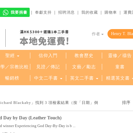
我要捐書
｜
奉獻支持
｜
招聘消息
｜
我的收藏
｜
購物車
｜
運費
滿HK$300＋選購1本二手書
作者
本地免運費!
聖經
信仰入門
教會歷史
靈修／禱告
哲學／宗教比較
見證／傳記
文藝／勵志
童書
暢銷榜
中文二手書
英文二手書
精選英文書
 Richard Blackaby」找到 3 項檢索結果（按「日期」倒
d Day by Day (Leather Touch)
 winner Experiencing God Day-By-Day is b ...