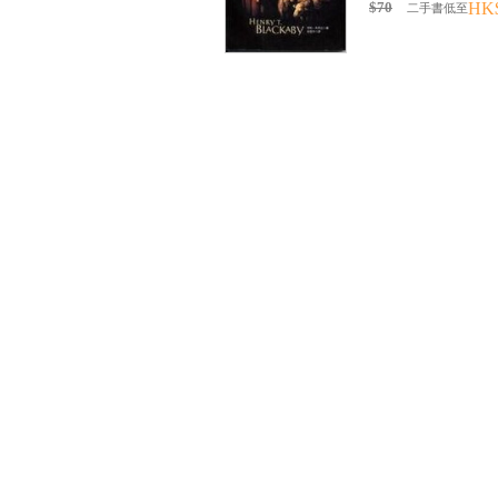
$70
HK
二手書低至