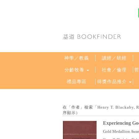
神學／教義
讀經／研經
分齡牧養
社會／倫理
禮品專區
得獎作品推介
在「作者」檢索「Henry T. Blackaby,
序顯示）
Experiencing Go
Gold Medallion Award