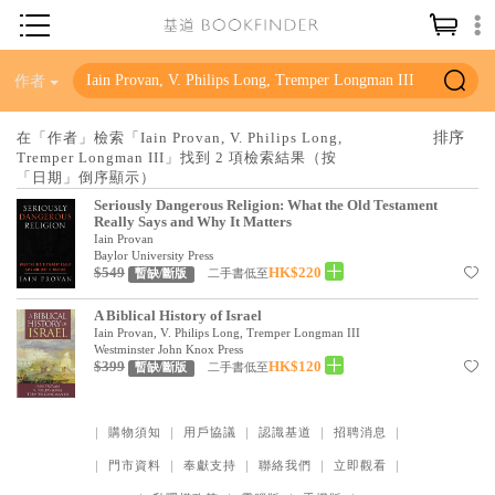
神學／教義
作者
讀經／研經
在「作者」檢索「Iain Provan, V. Philips Long,
Tremper Longman III」找到 2 項檢索結果（按
聖經
「日期」倒序顯示）
信仰入門
Seriously Dangerous Religion: What the Old Testament
Really Says and Why It Matters
教會歷史
Iain Provan
Baylor University Press
$549
HK$220
二手書低至
暫缺/斷版
靈修／禱告
A Biblical History of Israel
信徒生活
Iain Provan, V. Philips Long, Tremper Longman III
Westminster John Knox Press
教會事工
$399
HK$120
二手書低至
暫缺/斷版
分齡牧養
｜
購物須知
｜
用戶協議
｜
認識基道
｜
招聘消息
｜
社會／倫理
｜
門市資料
｜
奉獻支持
｜
聯絡我們
｜
立即觀看
｜
哲學／宗教比較