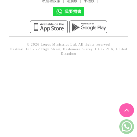
｜
私隱權政策
｜
電腦版
｜
手機版
｜
見證／傳記
我要捐書
文藝／勵志
童書
精選影音
© 2026 Logos Ministries Ltd. All rights reserved
ffastmall Ltd - 72 High Street, Haslemere Surrey, GU27 2LA, United
其他
Kingdom
禮品專區
得獎作品推介
暢銷榜
中文二手書
英文二手書
精選英文書
電子書