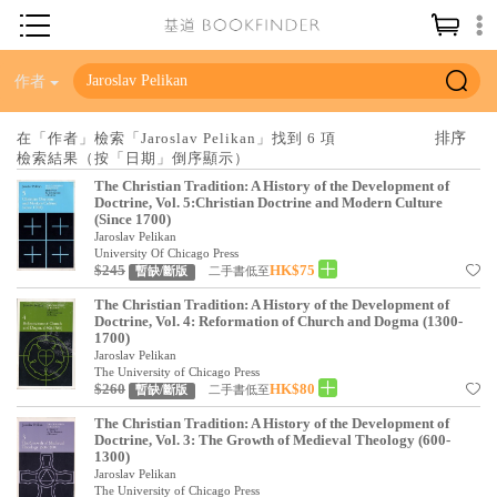
神學／教義
作者
讀經／研經
在「作者」檢索「Jaroslav Pelikan」找到 6 項
檢索結果（按「日期」倒序顯示）
聖經
The Christian Tradition: A History of the Development of
信仰入門
Doctrine, Vol. 5:Christian Doctrine and Modern Culture
(Since 1700)
教會歷史
Jaroslav Pelikan
University Of Chicago Press
$245
HK$75
二手書低至
暫缺/斷版
靈修／禱告
The Christian Tradition: A History of the Development of
信徒生活
Doctrine, Vol. 4: Reformation of Church and Dogma (1300-
1700)
Jaroslav Pelikan
教會事工
The University of Chicago Press
$260
HK$80
二手書低至
暫缺/斷版
分齡牧養
The Christian Tradition: A History of the Development of
社會／倫理
Doctrine, Vol. 3: The Growth of Medieval Theology (600-
1300)
Jaroslav Pelikan
哲學／宗教比較
The University of Chicago Press