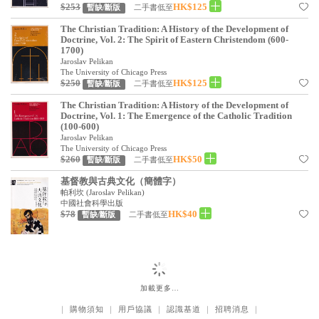
$253
HK$125
二手書低至
暫缺/斷版
見證／傳記
The Christian Tradition: A History of the Development of
文藝／勵志
Doctrine, Vol. 2: The Spirit of Eastern Christendom (600-
1700)
Jaroslav Pelikan
童書
The University of Chicago Press
$250
HK$125
二手書低至
暫缺/斷版
精選影音
The Christian Tradition: A History of the Development of
Doctrine, Vol. 1: The Emergence of the Catholic Tradition
其他
(100-600)
Jaroslav Pelikan
禮品專區
The University of Chicago Press
$260
HK$50
二手書低至
暫缺/斷版
得獎作品推介
基督教與古典文化（簡體字）
暢銷榜
帕利坎
(
Jaroslav Pelikan
)
中國社會科學出版
$78
HK$40
二手書低至
暫缺/斷版
中文二手書
英文二手書
精選英文書
加載更多…
電子書
｜
購物須知
｜
用戶協議
｜
認識基道
｜
招聘消息
｜