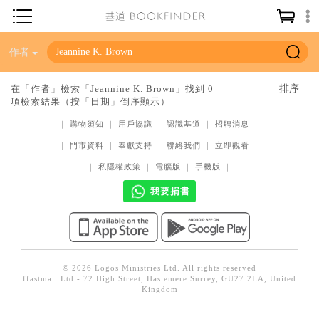
神學／教義
作者
讀經／研經
在「作者」檢索「Jeannine K. Brown」找到 0
項檢索結果（按「日期」倒序顯示）
聖經
｜
購物須知
｜
用戶協議
｜
認識基道
｜
招聘消息
｜
信仰入門
｜
門市資料
｜
奉獻支持
｜
聯絡我們
｜
立即觀看
｜
教會歷史
｜
私隱權政策
｜
電腦版
｜
手機版
｜
靈修／禱告
我要捐書
信徒生活
教會事工
分齡牧養
© 2026 Logos Ministries Ltd. All rights reserved
ffastmall Ltd - 72 High Street, Haslemere Surrey, GU27 2LA, United
社會／倫理
Kingdom
哲學／宗教比較