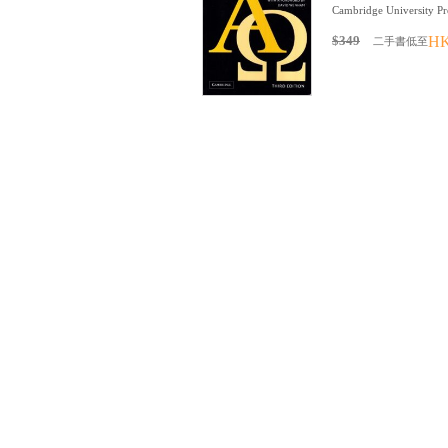
Cambridge University Pr
$349
HK
二手書低至