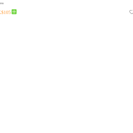
ess
$105