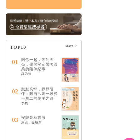
情緒，如何療癒：憂
慮、憤怒、壓力和憂
鬱的15個情緒解答
HK$122
$128
More
TOP10
陪你一起，等到天
01
亮：帶著堅定帶著溫
柔的陪伴紀事
羅乃萱
默默哀悼，靜靜陪
02
伴：陪自己走一段獨
一無二的傷慟之路
李雋
安靜是種志向
03
萊恩．提納第