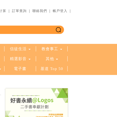
計算
｜
訂單查詢
｜
聯絡我們
｜
帳戶登入
｜
信徒生活
教會事工
精選影音
其他
電子書
基道 Top 50