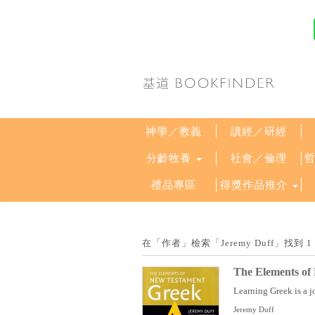
神學／教義
讀經／研經
分齡牧養
社會／倫理
禮品專區
得獎作品推介
在「作者」檢索「Jeremy Duff」找
The Elements of
Learning Greek is a jo
Jeremy Duff