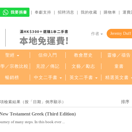
我要捐書
｜
奉獻支持
｜
招聘消息
｜
我的收藏
｜
購物車
｜
運費
滿HK$300＋選購1本二手書
作者
本地免運費!
聖經
信仰入門
教會歷史
靈修／禱告
哲學／宗教比較
見證／傳記
文藝／勵志
童書
暢銷榜
中文二手書
英文二手書
精選英文書
到 1 項檢索結果（按「日期」倒序顯示）
 New Testament Greek (Third Edition)
urney of many steps. In this book ever ...